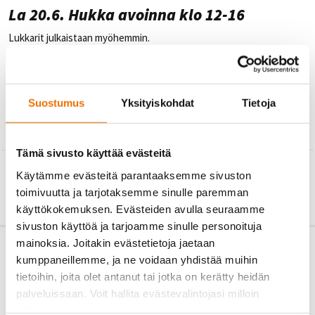
La 20.6. Hukka avoinna klo 12-16
Lukkarit julkaistaan myöhemmin.
Su 21.6. Hukka avoinna 10–21
Lukkarit julkaistaan myöhemmin.
Suostumus
Yksityiskohdat
Tietoja
Tämä sivusto käyttää evästeitä
←
TAKAISIN
Käytämme evästeitä parantaaksemme sivuston
toimivuutta ja tarjotaksemme sinulle paremman
käyttökokemuksen. Evästeiden avulla seuraamme
sivuston käyttöä ja tarjoamme sinulle personoituja
mainoksia. Joitakin evästetietoja jaetaan
kumppaneillemme, ja ne voidaan yhdistää muihin
tietoihin, joita olet antanut tai jotka on kerätty heidän
palveluissaan. Voit hallita evästevalintojasi milloin
tahansa.