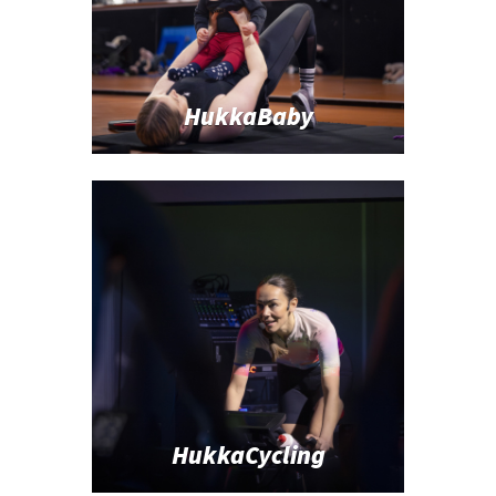
HukkaBaby
HukkaCycling