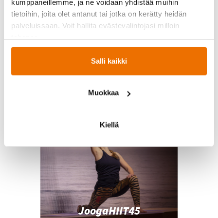
kumppaneillemme, ja ne voidaan yhdistää muihin
tietoihin, joita olet antanut tai jotka on kerätty heidän
palveluissaan. Voit hallita evästevalintojasi milloin
tahansa.
JoogaFlow
Salli kaikki
Muokkaa
Kiellä
JoogaHIIT45