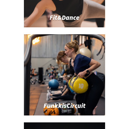
Fit&Dance
FunkkisCircuit