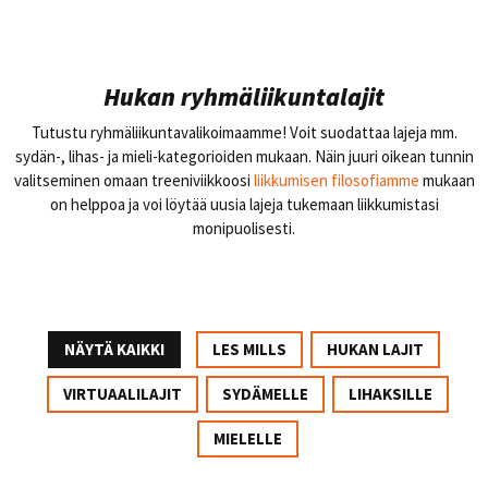
Hukan ryhmäliikuntalajit
Tutustu ryhmäliikuntavalikoimaamme! Voit suodattaa lajeja mm.
sydän-, lihas- ja mieli-kategorioiden mukaan. Näin juuri oikean tunnin
valitseminen omaan treeniviikkoosi
liikkumisen filosofiamme
mukaan
on helppoa ja voi löytää uusia lajeja tukemaan liikkumistasi
monipuolisesti.
NÄYTÄ KAIKKI
LES MILLS
HUKAN LAJIT
VIRTUAALILAJIT
SYDÄMELLE
LIHAKSILLE
MIELELLE