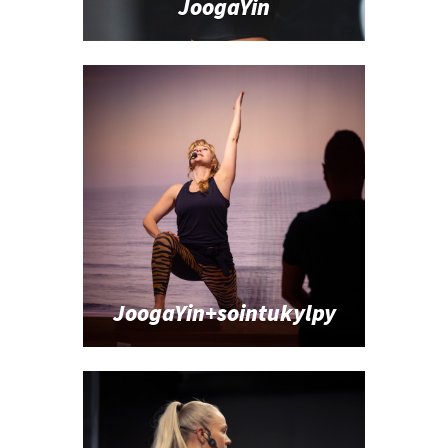
JoogaYin
JoogaYin+sointukylpy