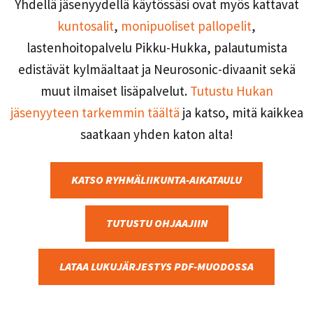
Yhdellä jäsenyydellä käytössäsi ovat myös kattavat
kuntosalit
,
monipuoliset pallopelit
,
lastenhoitopalvelu Pikku-Hukka, palautumista
edistävät kylmäaltaat ja Neurosonic-divaanit sekä
muut ilmaiset lisäpalvelut.
Tutustu Hukan
jäsenyyteen tarkemmin täältä
ja katso, mitä kaikkea
saatkaan yhden katon alta!
KATSO RYHMÄLIIKUNTA-AIKATAULU
TUTUSTU OHJAAJIIN
LATAA LUKUJÄRJESTYS PDF-MUODOSSA