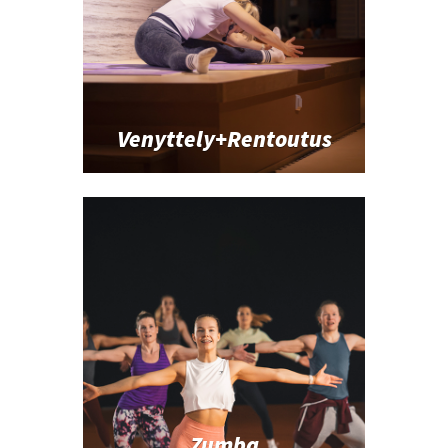
Venyttely+Rentoutus
Zumba