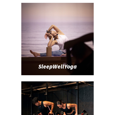
SleepWellYoga