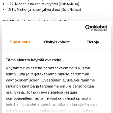
1.12. Miehet ja naiset jatkoryhmä (Osku/Maisa)
15.12. Miehet ja naiset jatkoryhmä (Osku/Maisa)
13.10. Tavis Kuppi – kisa kaikille
Squash-kisat järjestetään maanantaina 13.10. klo 17 alkaen –
tervetuloa mukaan! Osallistuminen on maksutonta Hukan jäsenille ja
ilmoittautuminen kisoihin tapahtuu
Club Lockerissa
,
Suostumus
Yksityiskohdat
Tietoja
hvalasma@
gmail.com tai whatsapp 040562037.
Tämä sivusto käyttää evästeitä
Käytämme evästeitä parantaaksemme sivuston
←
TAKAISIN
toimivuutta ja tarjotaksemme sinulle paremman
käyttökokemuksen. Evästeiden avulla seuraamme
sivuston käyttöä ja tarjoamme sinulle personoituja
mainoksia. Joitakin evästetietoja jaetaan
kumppaneillemme, ja ne voidaan yhdistää muihin
tietoihin, joita olet antanut tai jotka on kerätty heidän
palveluissaan. Voit hallita evästevalintojasi milloin