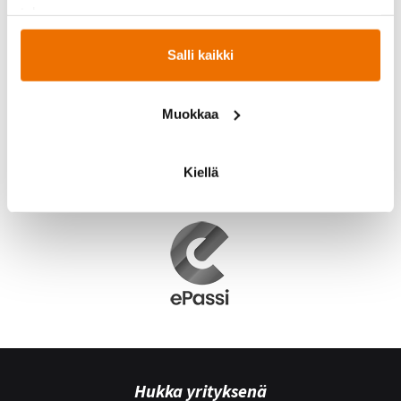
tahansa.
Salli kaikki
Muokkaa
Kiellä
Hukka yrityksenä