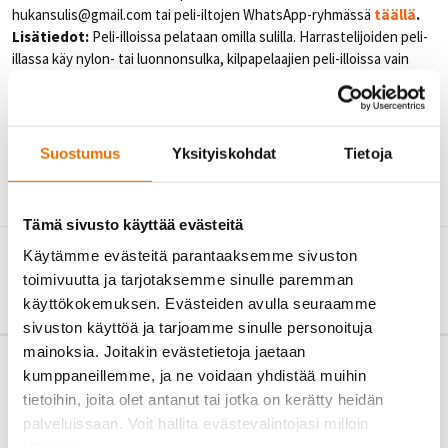
hukansulis@
gmail.com tai peli-iltojen WhatsApp-ryhmässä
täällä
.
Lisätiedot:
Peli-illoissa pelataan omilla sulilla. Harrastelijoiden peli-
illassa käy nylon- tai luonnonsulka, kilpapelaajien peli-illoissa vain
luonnonsulka.
Oikeudet muutoksiin pidätetään. Ajantasaisimman tiedon
mahdollisista aikataulumuutoksista saat valmentajilta.
Suostumus
Yksityiskohdat
Tietoja
Tämä sivusto käyttää evästeitä
←
TAKAISIN
Käytämme evästeitä parantaaksemme sivuston
toimivuutta ja tarjotaksemme sinulle paremman
käyttökokemuksen. Evästeiden avulla seuraamme
sivuston käyttöä ja tarjoamme sinulle personoituja
mainoksia. Joitakin evästetietoja jaetaan
kumppaneillemme, ja ne voidaan yhdistää muihin
tietoihin, joita olet antanut tai jotka on kerätty heidän
palveluissaan. Voit hallita evästevalintojasi milloin
tahansa.