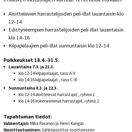
Aloittelevien harrastelijoiden peli-illat lauantaisin klo
12–14
Edistyneempien harrastelijoiden peli-illat lauantaisin
klo 14–16
Kilpapelaajien peli-illat sunnuntaisin klo 12–14
Poikkeukset
18.4.-31.5.
Lauantaina 7.3. ja 21.3.
klo 12-14 kilpapelaajat, taso A-V
klo 14-16 kilpapelaajat , taso C-B
Sunnuntaina 8.3. ja 22.3.
klo 12-14 aloittelevat harrastajat , ryhmä 1
klo 14-16 kokeneemmat harrastajat, ryhmä 2
Tapahtuman tiedot:
Valmentajat:
Mika Pasanen ja Henri Kangas
Ilmoittautuminen:
Sähköpostitse osoitteeseen