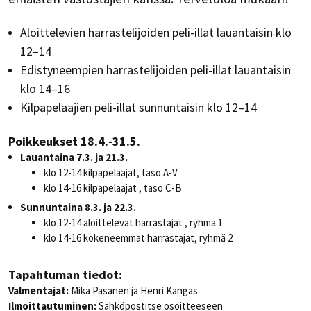
Aloittelevien harrastelijoiden peli-illat lauantaisin klo
12–14
Edistyneempien harrastelijoiden peli-illat lauantaisin
klo 14–16
Kilpapelaajien peli-illat sunnuntaisin klo 12–14
Poikkeukset
18.4.-31.5.
Lauantaina 7.3. ja 21.3.
klo 12-14 kilpapelaajat, taso A-V
klo 14-16 kilpapelaajat , taso C-B
Sunnuntaina 8.3. ja 22.3.
klo 12-14 aloittelevat harrastajat , ryhmä 1
klo 14-16 kokeneemmat harrastajat, ryhmä 2
Tapahtuman tiedot:
Valmentajat:
Mika Pasanen ja Henri Kangas
Ilmoittautuminen:
Sähköpostitse osoitteeseen