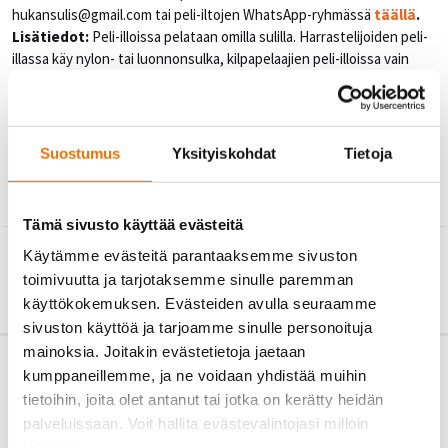
hukansulis@
gmail.com tai peli-iltojen WhatsApp-ryhmässä
täällä
.
Lisätiedot:
Peli-illoissa pelataan omilla sulilla. Harrastelijoiden peli-
illassa käy nylon- tai luonnonsulka, kilpapelaajien peli-illoissa vain
luonnonsulka.
Oikeudet muutoksiin pidätetään. Ajantasaisimman tiedon
mahdollisista aikataulumuutoksista saat valmentajilta.
Suostumus
Yksityiskohdat
Tietoja
Tämä sivusto käyttää evästeitä
←
TAKAISIN
Käytämme evästeitä parantaaksemme sivuston
toimivuutta ja tarjotaksemme sinulle paremman
käyttökokemuksen. Evästeiden avulla seuraamme
sivuston käyttöä ja tarjoamme sinulle personoituja
mainoksia. Joitakin evästetietoja jaetaan
kumppaneillemme, ja ne voidaan yhdistää muihin
tietoihin, joita olet antanut tai jotka on kerätty heidän
palveluissaan. Voit hallita evästevalintojasi milloin
tahansa.