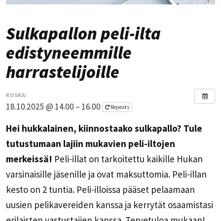
Sulkapallon peli-ilta
edistyneemmille
harrastelijoille
KOSKA:
18.10.2025 @ 14.00 – 16.00
Repeats
Hei hukkalainen, kiinnostaako sulkapallo? Tule
tutustumaan lajiin mukavien peli-iltojen
merkeissä!
Peli-illat on tarkoitettu kaikille Hukan
varsinaisille jäsenille ja ovat maksuttomia. Peli-illan
kesto on 2 tuntia. Peli-illoissa pääset pelaamaan
uusien pelikavereiden kanssa ja kerrytät osaamistasi
erilaisten vastustajien kanssa. Tervetuloa mukaan!