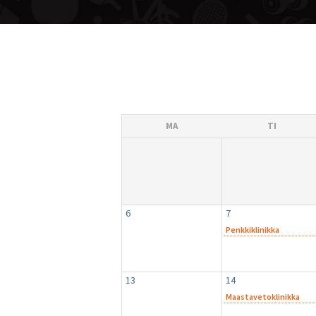
MA
TI
6
7
Penkkiklinikka
13
14
Maastavetoklinikka