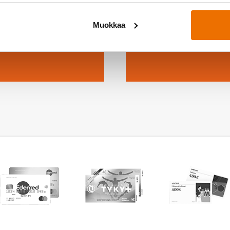
a!
Muokkaa
ssa →
Kys