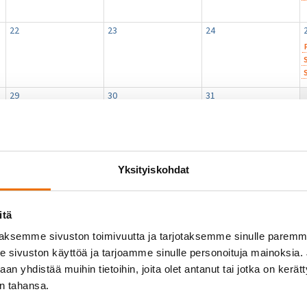
22
23
24
29
30
31
2027
Yksityiskohdat
itä
aksemme sivuston toimivuutta ja tarjotaksemme sinulle parem
sivuston käyttöä ja tarjoamme sinulle personoituja mainoksia. J
n yhdistää muihin tietoihin, joita olet antanut tai jotka on kerät
in tahansa.