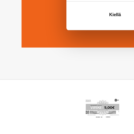
Lue Hukan uutisi
Kiellä
Lue lisää ajankohtaista-osio