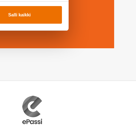
08 4152 2001
Salli kaikki
yttävää? Soita, me autamme!