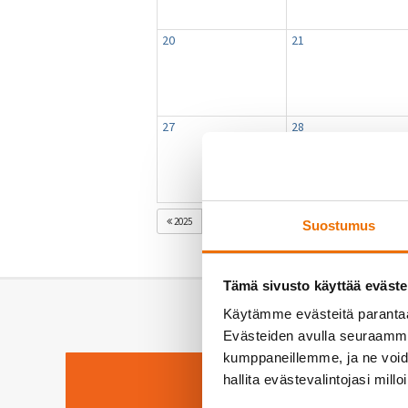
20
21
27
28
HEINÄKUU 2026
2025
KESÄ
ELO
Suostumus
Tämä sivusto käyttää eväste
Käytämme evästeitä paranta
Evästeiden avulla seuraamme 
kumppaneillemme, ja ne voidaa
hallita evästevalintojasi millo