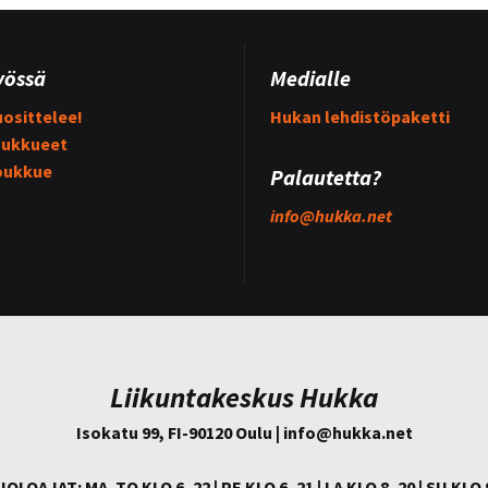
yössä
Medialle
osittelee!
Hukan lehdistöpaketti
ukkueet
oukkue
Palautetta?
info@
hukka.net
Liikuntakeskus Hukka
Isokatu 99, FI-90120 Oulu | info@
hukka.net
IOLOAJAT: MA–TO KLO 6–22 | PE KLO 6–21 | LA KLO 8–20 | SU KLO 