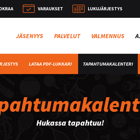
OKRAA
VARAUKSET
LUKUJÄRJESTYS
Hae:
JÄSENYYS
PALVELUT
VALMENNUS
A
RJESTYS
LATAA PDF-LUKKARI
TAPAHTUMAKALENTERI
pahtumakalent
Hukassa tapahtuu!