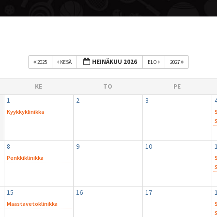
HEINÄKUU 2026
2025
KESÄ
ELO
2027
KE
TO
PE
1
2
3
Kyykkyklinikka
10.00
8
9
10
Penkkiklinikka
17.00
10.00
15
16
17
Maastavetoklinikka
17.00
10.00