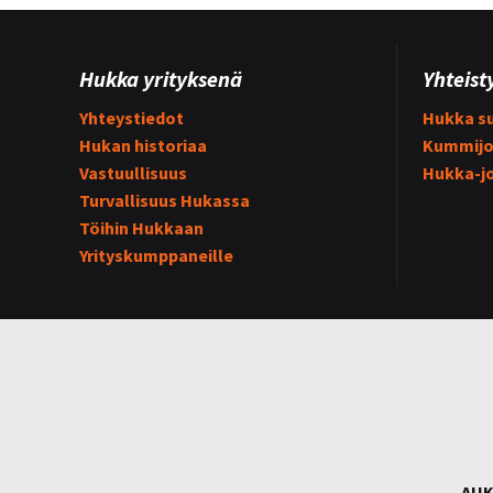
Hukka yrityksenä
Yhteist
Yhteystiedot
Hukka su
Hukan historiaa
Kummijo
Vastuullisuus
Hukka-j
Turvallisuus Hukassa
Töihin Hukkaan
Yrityskumppaneille
AUK