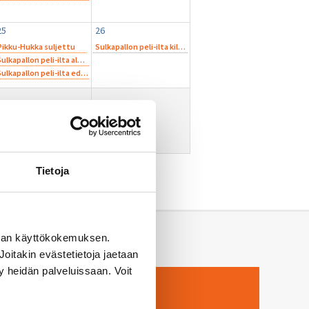
25
26
Pikku-Hukka suljettu
Sulkapallon peli-ilta kilpapelaajille
12.00
Sulkapallon peli-ilta aloitteleville harrastelijoille
12.00
Sulkapallon peli-ilta edistyneemmille harrastelijoille
14.00
Tietoja
man käyttökokemuksen.
oitakin evästetietoja jaetaan
ty heidän palveluissaan. Voit