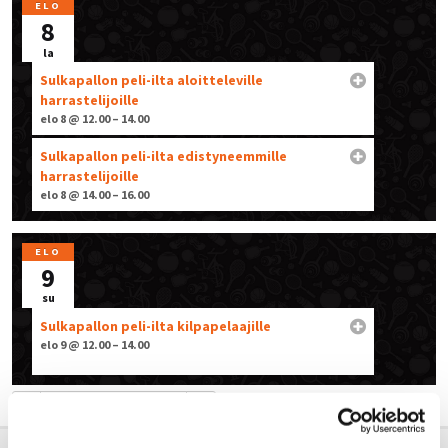
ELO
8
la
Sulkapallon peli-ilta aloitteleville
harrastelijoille
elo 8 @ 12.00 – 14.00
Sulkapallon peli-ilta edistyneemmille
harrastelijoille
elo 8 @ 14.00 – 16.00
ELO
9
su
Sulkapallon peli-ilta kilpapelaajille
elo 9 @ 12.00 – 14.00
HEINÄ – ELO 2026