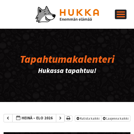
Tapahtumakalenteri
Hukassa tapahtuu!
HEINÄ – ELO 2026
Kutista kaikki
Laajenna kaikki