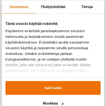
Suostumus
Yksityiskohdat
Tietoja
Tämä sivusto käyttää evästeitä
Lue Hukan uutisia!
Käytämme evästeitä parantaaksemme sivuston
Lue lisää ajankohtaista-osiossa →
toimivuutta ja tarjotaksemme sinulle paremman
käyttökokemuksen. Evästeiden avulla seuraamme
sivuston käyttöä ja tarjoamme sinulle personoituja
mainoksia. Joitakin evästetietoja jaetaan
kumppaneillemme, ja ne voidaan yhdistää muihin
tietoihin, joita olet antanut tai jotka on kerätty heidän
palveluissaan. Voit hallita evästevalintojasi milloin
tahansa.
08 4152 2001
Salli kaikki
Kysyttävää? Soita, me autamme!
Muokkaa