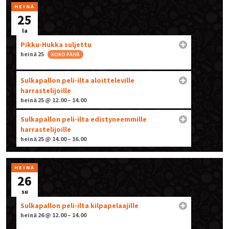
HEINÄ
25
la
Pikku-Hukka suljettu
heinä 25
KOKO PÄIVÄ
Sulkapallon peli-ilta aloitteleville
harrastelijoille
heinä 25 @ 12.00 – 14.00
Sulkapallon peli-ilta edistyneemmille
harrastelijoille
heinä 25 @ 14.00 – 16.00
HEINÄ
26
su
Sulkapallon peli-ilta kilpapelaajille
heinä 26 @ 12.00 – 14.00