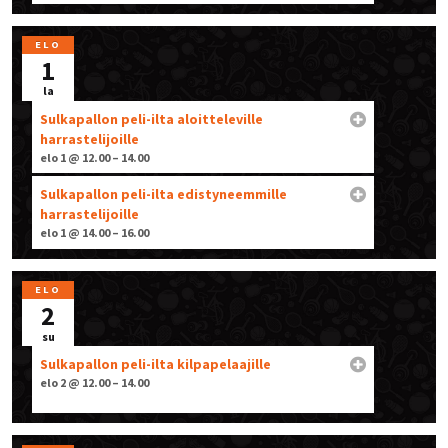
ELO
1
la
Sulkapallon peli-ilta aloitteleville
harrastelijoille
elo 1 @ 12.00 – 14.00
Sulkapallon peli-ilta edistyneemmille
harrastelijoille
elo 1 @ 14.00 – 16.00
ELO
2
su
Sulkapallon peli-ilta kilpapelaajille
elo 2 @ 12.00 – 14.00