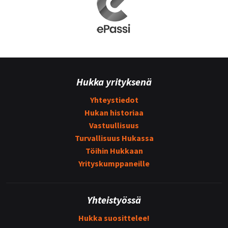
Hukka yrityksenä
Yhteystiedot
Hukan historiaa
Vastuullisuus
Turvallisuus Hukassa
Töihin Hukkaan
Yrityskumppaneille
Yhteistyössä
Hukka suosittelee!