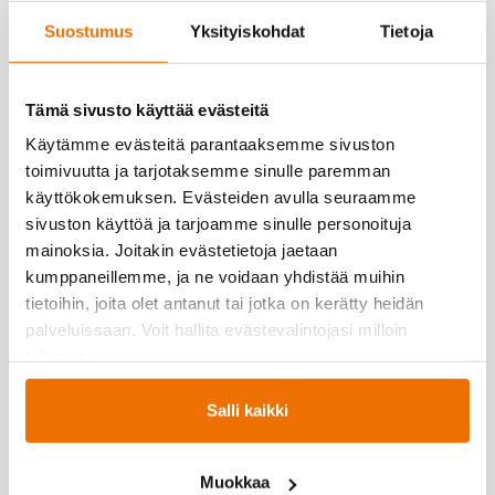
Suostumus
Yksityiskohdat
Tietoja
Tämä sivusto käyttää evästeitä
Lue Hukan uutisia!
Käytämme evästeitä parantaaksemme sivuston
Lue lisää ajankohtaista-osiossa →
toimivuutta ja tarjotaksemme sinulle paremman
käyttökokemuksen. Evästeiden avulla seuraamme
sivuston käyttöä ja tarjoamme sinulle personoituja
mainoksia. Joitakin evästetietoja jaetaan
kumppaneillemme, ja ne voidaan yhdistää muihin
tietoihin, joita olet antanut tai jotka on kerätty heidän
palveluissaan. Voit hallita evästevalintojasi milloin
tahansa.
08 4152 2001
Salli kaikki
Kysyttävää? Soita, me autamme!
Muokkaa