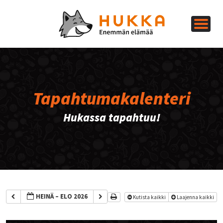
Tapahtumakalenteri
Hukassa tapahtuu!
HEINÄ – ELO 2026
Kutista kaikki
Laajenna kaikki