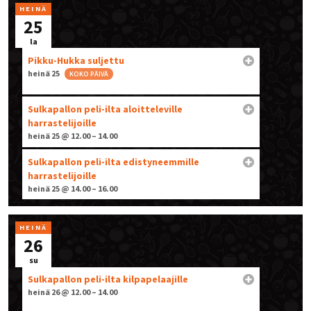
HEINÄ
25
la
Pikku-Hukka suljettu
heinä 25
KOKO PÄIVÄ
Sulkapallon peli-ilta aloitteleville
harrastelijoille
heinä 25 @ 12.00 – 14.00
Sulkapallon peli-ilta edistyneemmille
harrastelijoille
heinä 25 @ 14.00 – 16.00
HEINÄ
26
su
Sulkapallon peli-ilta kilpapelaajille
heinä 26 @ 12.00 – 14.00