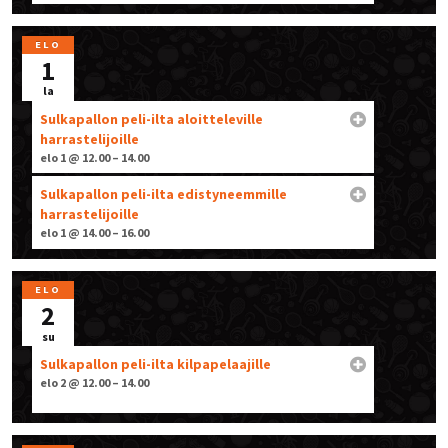
ELO
1
la
Sulkapallon peli-ilta aloitteleville
harrastelijoille
elo 1 @ 12.00 – 14.00
Sulkapallon peli-ilta edistyneemmille
harrastelijoille
elo 1 @ 14.00 – 16.00
ELO
2
su
Sulkapallon peli-ilta kilpapelaajille
elo 2 @ 12.00 – 14.00