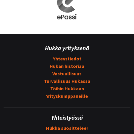
Hukka yrityksenä
Yhteystiedot
Hukan historiaa
Vastuullisuus
Turvallisuus Hukassa
Töihin Hukkaan
Yrityskumppaneille
Yhteistyössä
Hukka suosittelee!