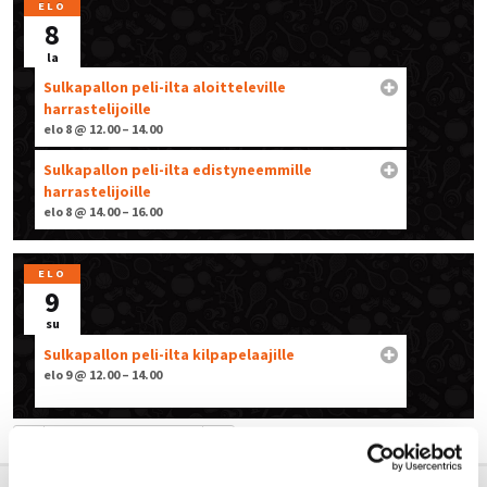
ELO
8
la
Sulkapallon peli-ilta aloitteleville
harrastelijoille
elo 8 @ 12.00 – 14.00
Sulkapallon peli-ilta edistyneemmille
harrastelijoille
elo 8 @ 14.00 – 16.00
ELO
9
su
Sulkapallon peli-ilta kilpapelaajille
elo 9 @ 12.00 – 14.00
HEINÄ – ELO 2026