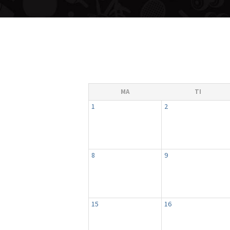
MA
TI
1
2
8
9
15
16