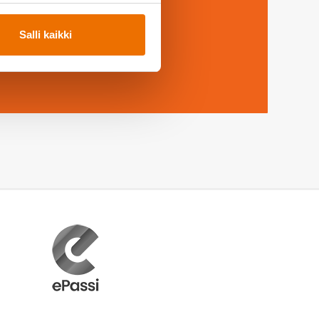
08 4152 2001
Salli kaikki
yttävää? Soita, me autamme!