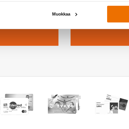
a!
Muokkaa
ssa →
Kys