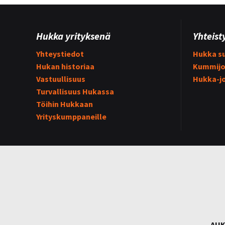
Hukka yrityksenä
Yhteist
Yhteystiedot
Hukka su
Hukan historiaa
Kummijo
Vastuullisuus
Hukka-j
Turvallisuus Hukassa
Töihin Hukkaan
Yrityskumppaneille
AUK