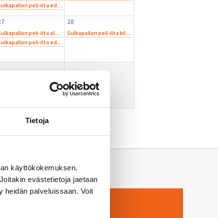
Sulkapallon peli-ilta edistyneemmille harrastelijoille
14.00
27
28
Sulkapallon peli-ilta aloitteleville harrastelijoille
Sulkapallon peli-ilta kilpapelaajille
12.00
12.00
Sulkapallon peli-ilta edistyneemmille harrastelijoille
14.00
Tietoja
man käyttökokemuksen.
oitakin evästetietoja jaetaan
ty heidän palveluissaan. Voit