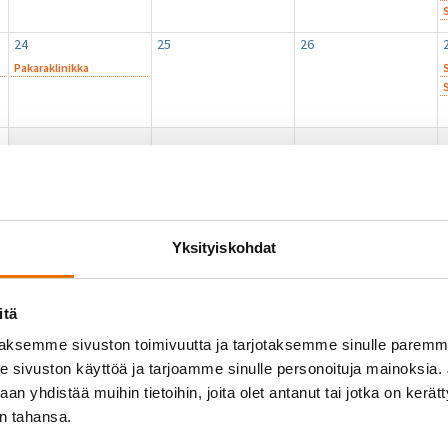
24
25
26
Pakaraklinikka
17.00
10.00
17.00
Ä
2027
Yksityiskohdat
itä
aksemme sivuston toimivuutta ja tarjotaksemme sinulle parem
sivuston käyttöä ja tarjoamme sinulle personoituja mainoksia. J
n yhdistää muihin tietoihin, joita olet antanut tai jotka on kerät
in tahansa.