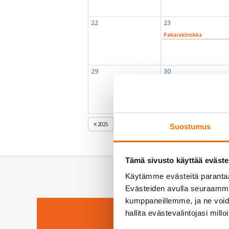
22
23
Pakaraklinikka
29
30
Kyykkyklinikka
KESÄKUU 2026
2025
TOUKO
HEIN
Suostumus
Tämä sivusto käyttää eväste
Käytämme evästeitä paranta
Evästeiden avulla seuraamme 
kumppaneillemme, ja ne voidaa
hallita evästevalintojasi millo