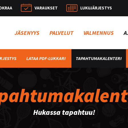
OKRAA
VARAUKSET
LUKUJÄRJESTYS
Hae:
JÄSENYYS
PALVELUT
VALMENNUS
A
RJESTYS
LATAA PDF-LUKKARI
TAPAHTUMAKALENTERI
pahtumakalent
Hukassa tapahtuu!