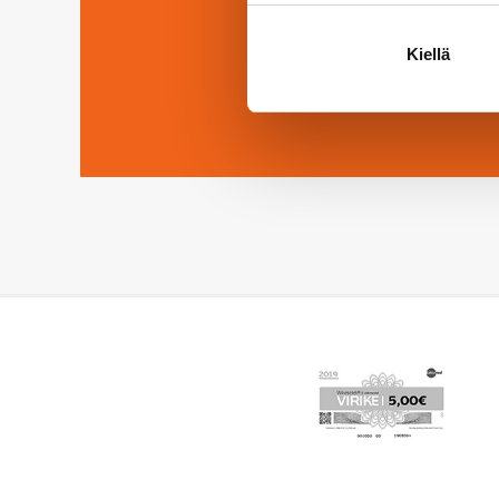
Lue Hukan uutisi
Kiellä
Lue lisää ajankohtaista-osio