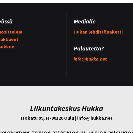
yössä
Medialle
osittelee!
Hukan lehdistöpaketti
ukkueet
oukkue
Palautetta?
info@
hukka.net
Liikuntakeskus Hukka
Isokatu 99, FI-90120 Oulu | info@
hukka.net
IOLOAJAT: MA–TO KLO 6–22 | PE KLO 6–21 | LA KLO 8–20 | SU KLO 