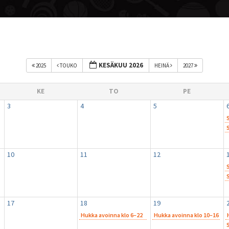
KESÄKUU 2026
2025
TOUKO
HEINÄ
2027
KE
TO
PE
3
4
5
10
11
12
17
18
19
Hukka avoinna klo 6–22
Hukka avoinna klo 10–16