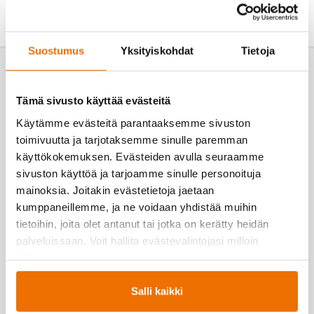
KESÄ 2026
Suostumus
Yksityiskohdat
Tietoja
Tämä sivusto käyttää evästeitä
Käytämme evästeitä parantaaksemme sivuston
toimivuutta ja tarjotaksemme sinulle paremman
Lue Hukan uutisia!
käyttökokemuksen. Evästeiden avulla seuraamme
Lue lisää ajankohtaista-osiossa →
sivuston käyttöä ja tarjoamme sinulle personoituja
mainoksia. Joitakin evästetietoja jaetaan
kumppaneillemme, ja ne voidaan yhdistää muihin
tietoihin, joita olet antanut tai jotka on kerätty heidän
palveluissaan. Voit hallita evästevalintojasi milloin
tahansa.
Salli kaikki