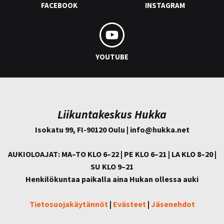
FACEBOOK
INSTAGRAM
YOUTUBE
Liikuntakeskus Hukka
Isokatu 99, FI-90120 Oulu | info@
hukka.net
AUKIOLOAJAT: MA–TO KLO 6–22 | PE KLO 6–21 | LA KLO 8–20 |
SU KLO 9–21
Henkilökuntaa paikalla aina Hukan ollessa auki
Tietosuojakäytännöt
|
Evästeet
|
Jäsenehdot