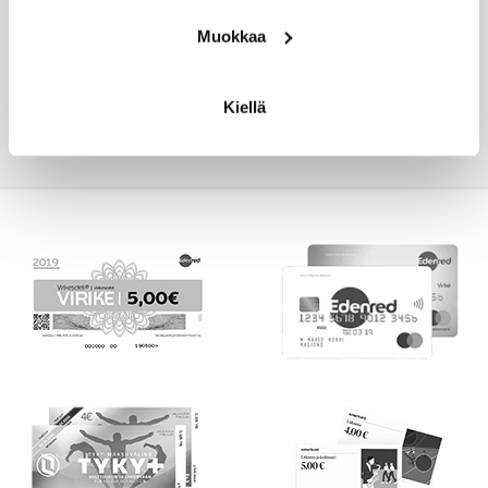
08 4152 2001
Muokkaa
Kysyttävää? Soita, me autamme!
Kiellä