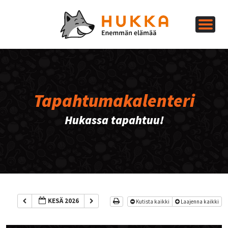
Tapahtumakalenteri
Hukassa tapahtuu!
KESÄ 2026
Kutista kaikki
Laajenna kaikki