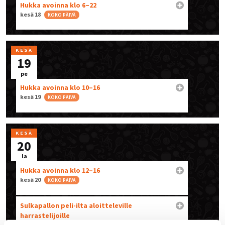
Hukka avoinna klo 6–22
kesä 18
KOKO PÄIVÄ
KESÄ
19
pe
Hukka avoinna klo 10–16
kesä 19
KOKO PÄIVÄ
KESÄ
20
la
Hukka avoinna klo 12–16
kesä 20
KOKO PÄIVÄ
Sulkapallon peli-ilta aloitteleville
harrastelijoille
kesä 20 @ 12.00 – 14.00