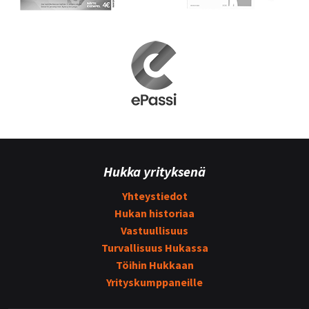
Hukka yrityksenä
Yhteystiedot
Hukan historiaa
Vastuullisuus
Turvallisuus Hukassa
Töihin Hukkaan
Yrityskumppaneille