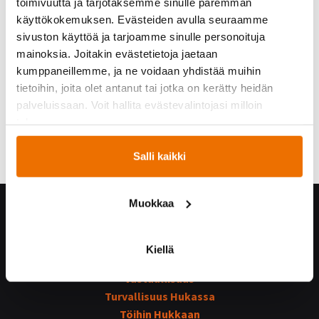
toimivuutta ja tarjotaksemme sinulle paremman
käyttökokemuksen. Evästeiden avulla seuraamme
sivuston käyttöä ja tarjoamme sinulle personoituja
mainoksia. Joitakin evästetietoja jaetaan
kumppaneillemme, ja ne voidaan yhdistää muihin
tietoihin, joita olet antanut tai jotka on kerätty heidän
palveluissaan. Voit hallita evästevalintojasi milloin
tahansa.
Salli kaikki
Muokkaa
Hukka yrityksenä
Yhteystiedot
Kiellä
Hukan historiaa
Vastuullisuus
Turvallisuus Hukassa
Töihin Hukkaan