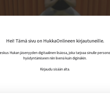
Hei! Tämä sivu on HukkaOnlineen kirjautuneille.
skus Hukan jäsenyyden digitaalinen lisäosa, joka tarjoaa sinulle person
hyödyntämiseen niin livenä kuin diginäkin.
Kirjaudu sisään alta.
Sähköpostiosoite
*