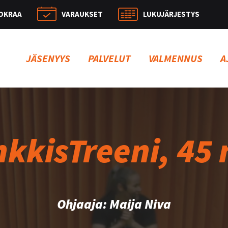
OKRAA
VARAUKSET
LUKUJÄRJESTYS
Hae:
JÄSENYYS
PALVELUT
VALMENNUS
A
kkisTreeni, 45
Ohjaaja: Maija Niva