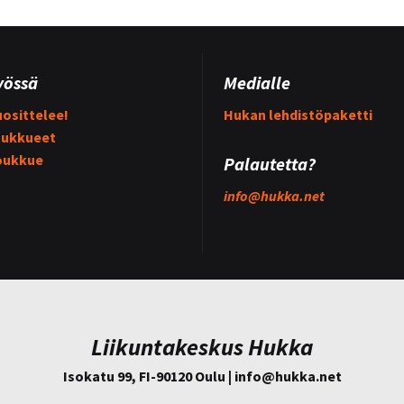
yössä
Medialle
osittelee!
Hukan lehdistöpaketti
ukkueet
oukkue
Palautetta?
info@
hukka.net
Liikuntakeskus Hukka
Isokatu 99, FI-90120 Oulu | info@
hukka.net