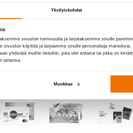
Salasana
*
Yksityiskohdat
itä
aksemme sivuston toimivuutta ja tarjotaksemme sinulle parem
Muista minut
sivuston käyttöä ja tarjoamme sinulle personoituja mainoksia. J
n yhdistää muihin tietoihin, joita olet antanut tai jotka on kerät
in tahansa.
Muokkaa