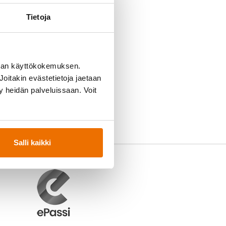
Tietoja
man käyttökokemuksen.
oitakin evästetietoja jaetaan
ty heidän palveluissaan. Voit
Salli kaikki