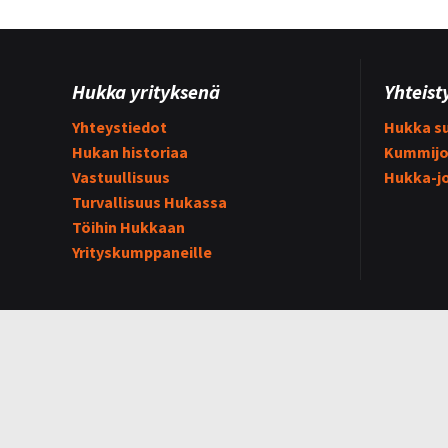
Hukka yrityksenä
Yhteist
Yhteystiedot
Hukka su
Hukan historiaa
Kummijo
Vastuullisuus
Hukka-j
Turvallisuus Hukassa
Töihin Hukkaan
Yrityskumppaneille