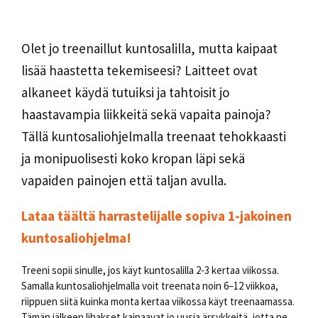
Olet jo treenaillut kuntosalilla, mutta kaipaat
lisää haastetta tekemiseesi? Laitteet ovat
alkaneet käydä tutuiksi ja tahtoisit jo
haastavampia liikkeitä sekä vapaita painoja?
Tällä kuntosaliohjelmalla treenaat tehokkaasti
ja monipuolisesti koko kropan läpi sekä
vapaiden painojen että taljan avulla.
Lataa täältä harrastelijalle sopiva 1-jakoinen
kuntosaliohjelma!
Treeni sopii sinulle, jos käyt kuntosalilla 2-3 kertaa viikossa.
Samalla kuntosaliohjelmalla voit treenata noin 6–12 viikkoa,
riippuen siitä kuinka monta kertaa viikossa käyt treenaamassa.
Tämän jälkeen lihakset kaipaavat jo uusia ärsykkeitä, jotta ne