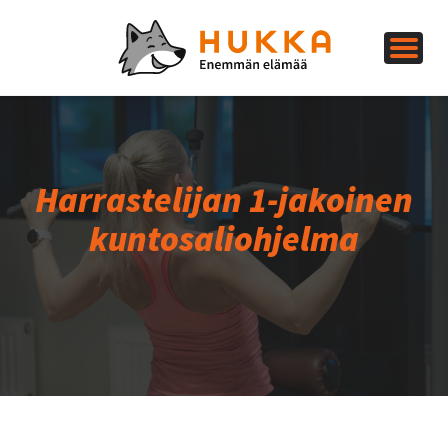
Harrastelijan 1-jakoinen
kuntosaliohjelma