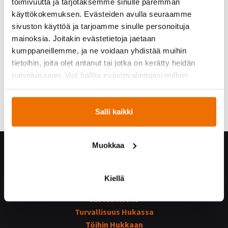
toimivuutta ja tarjotaksemme sinulle paremman
käyttökokemuksen. Evästeiden avulla seuraamme
sivuston käyttöä ja tarjoamme sinulle personoituja
mainoksia. Joitakin evästetietoja jaetaan
kumppaneillemme, ja ne voidaan yhdistää muihin
tietoihin, joita olet antanut tai jotka on kerätty heidän
palveluissaan. Voit hallita evästevalintojasi milloin
tahansa.
Salli kaikki
Muokkaa
Hukka yrityksenä
Yhteystiedot
Kiellä
Hukan historiaa
Vastuullisuus
Turvallisuus Hukassa
Töihin Hukkaan