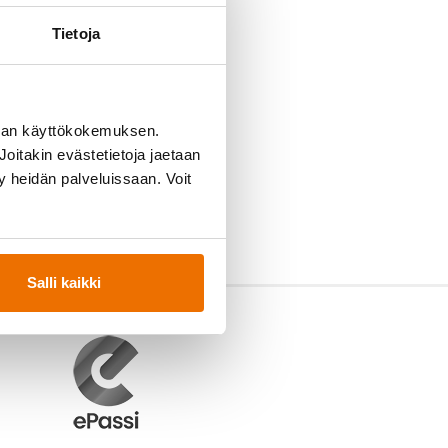
Tietoja
man käyttökokemuksen.
oitakin evästetietoja jaetaan
ty heidän palveluissaan. Voit
Salli kaikki