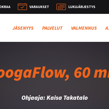
OKRAA
VARAUKSET
LUKUJÄRJESTYS
Hae:
JÄSENYYS
PALVELUT
VALMENNUS
A
oogaFlow, 60 m
Ohjaaja: Kaisa Takatalo