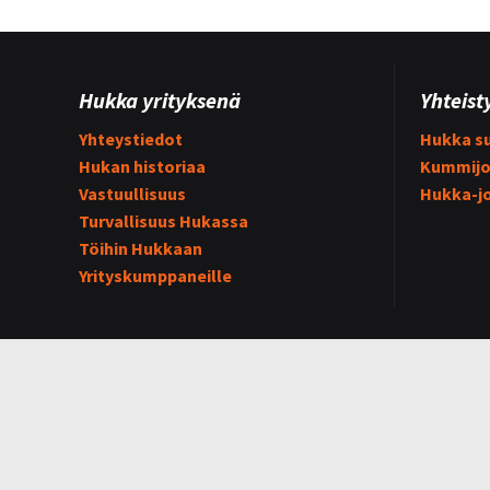
Hukka yrityksenä
Yhteist
Yhteystiedot
Hukka su
Hukan historiaa
Kummijo
Vastuullisuus
Hukka-j
Turvallisuus Hukassa
Töihin Hukkaan
Yrityskumppaneille