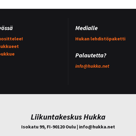
yössä
Medialle
osittelee!
Hukan lehdistöpaketti
ukkueet
oukkue
Palautetta?
info@
hukka.net
Liikuntakeskus Hukka
Isokatu 99, FI-90120 Oulu | info@
hukka.net