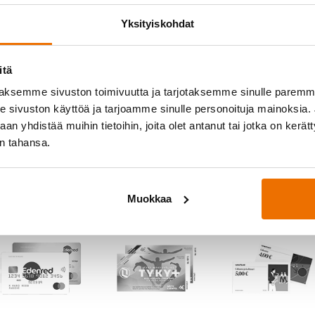
Salasana
*
Yksityiskohdat
itä
aksemme sivuston toimivuutta ja tarjotaksemme sinulle parem
Muista minut
sivuston käyttöä ja tarjoamme sinulle personoituja mainoksia. J
n yhdistää muihin tietoihin, joita olet antanut tai jotka on kerät
in tahansa.
Muokkaa