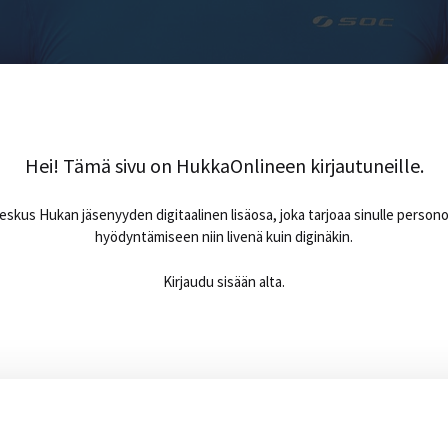
Hei! Tämä sivu on HukkaOnlineen kirjautuneille.
skus Hukan jäsenyyden digitaalinen lisäosa, joka tarjoaa sinulle person
hyödyntämiseen niin livenä kuin diginäkin.
Kirjaudu sisään alta.
Sähköpostiosoite
*