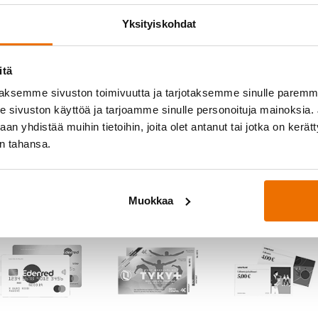
Salasana
*
Yksityiskohdat
itä
aksemme sivuston toimivuutta ja tarjotaksemme sinulle parem
Muista minut
sivuston käyttöä ja tarjoamme sinulle personoituja mainoksia. J
n yhdistää muihin tietoihin, joita olet antanut tai jotka on kerät
in tahansa.
Muokkaa