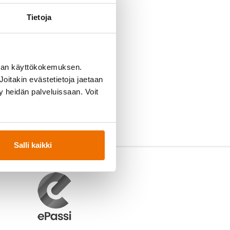
Tietoja
man käyttökokemuksen.
oitakin evästetietoja jaetaan
ty heidän palveluissaan. Voit
Salli kaikki