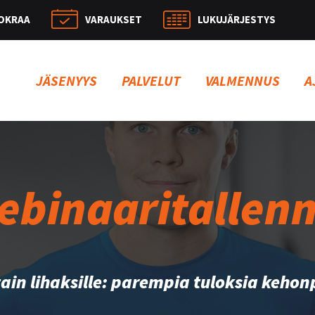
OKRAA
VARAUKSET
LUKUJÄRJESTYS
Hae:
JÄSENYYS
PALVELUT
VALMENNUS
A
ebinaaritallenn
tain lihaksille: parempia tuloksia kehon