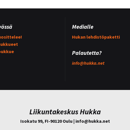
yössä
Medialle
osittelee!
Hukan lehdistöpaketti
ukkueet
oukkue
Palautetta?
info@
hukka.net
Liikuntakeskus Hukka
Isokatu 99, FI-90120 Oulu | info@
hukka.net