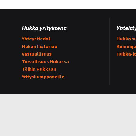
Hukka yrityksenä
Yhteist
Yhteystiedot
Hukka su
Hukan historiaa
Kummijo
Vastuullisuus
Hukka-j
Turvallisuus Hukassa
Töihin Hukkaan
Yrityskumppaneille