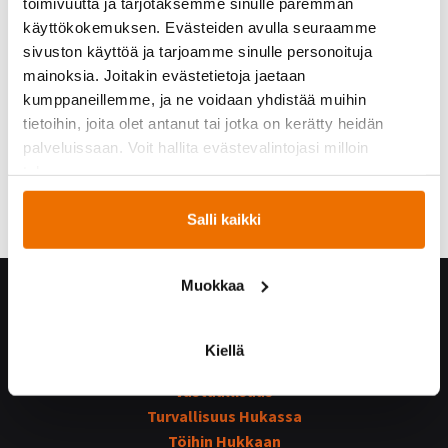
toimivuutta ja tarjotaksemme sinulle paremman
käyttökokemuksen. Evästeiden avulla seuraamme
sivuston käyttöä ja tarjoamme sinulle personoituja
mainoksia. Joitakin evästetietoja jaetaan
kumppaneillemme, ja ne voidaan yhdistää muihin
tietoihin, joita olet antanut tai jotka on kerätty heidän
palveluissaan. Voit hallita evästevalintojasi milloin
tahansa.
Salli kaikki
Muokkaa
Hukka yrityksenä
Yhteystiedot
Kiellä
Hukan historiaa
Vastuullisuus
Turvallisuus Hukassa
Töihin Hukkaan