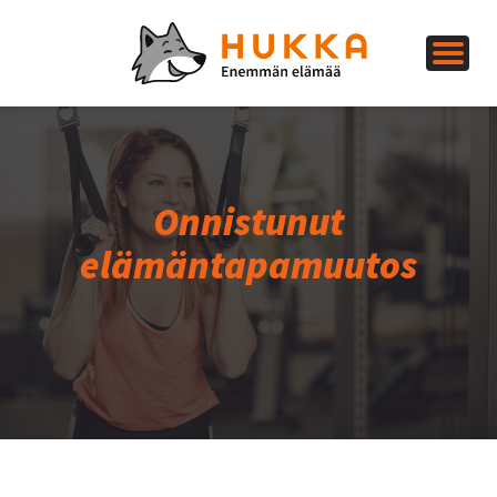
Onnistunut
elämäntapamuutos