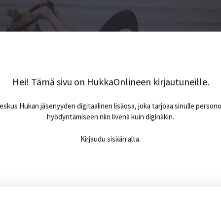
Hei! Tämä sivu on HukkaOnlineen kirjautuneille.
skus Hukan jäsenyyden digitaalinen lisäosa, joka tarjoaa sinulle person
hyödyntämiseen niin livenä kuin diginäkin.
Kirjaudu sisään alta.
Sähköpostiosoite
*