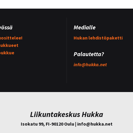
yössä
Medialle
osittelee!
Hukan lehdistöpaketti
ukkueet
oukkue
Palautetta?
info@
hukka.net
Liikuntakeskus Hukka
Isokatu 99, FI-90120 Oulu | info@
hukka.net