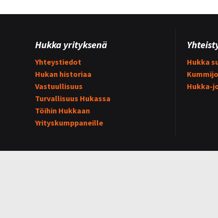
Hukka yrityksenä
Yhteist
Yhteystiedot
Hukka su
Hukan historiaa
Kummijo
Vastuullisuus
Hukka-j
Turvallisuus Hukassa
Töihin Hukkaan
Yrityskumppaneille