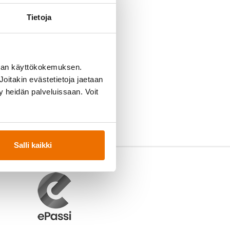
Tietoja
man käyttökokemuksen.
oitakin evästetietoja jaetaan
ty heidän palveluissaan. Voit
Salli kaikki