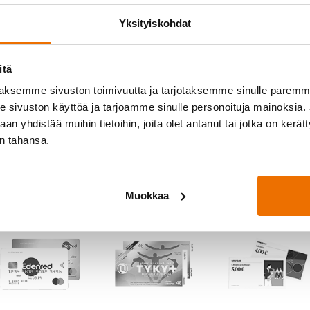
Salasana
*
Yksityiskohdat
itä
aksemme sivuston toimivuutta ja tarjotaksemme sinulle parem
Muista minut
sivuston käyttöä ja tarjoamme sinulle personoituja mainoksia. J
n yhdistää muihin tietoihin, joita olet antanut tai jotka on kerät
in tahansa.
Muokkaa