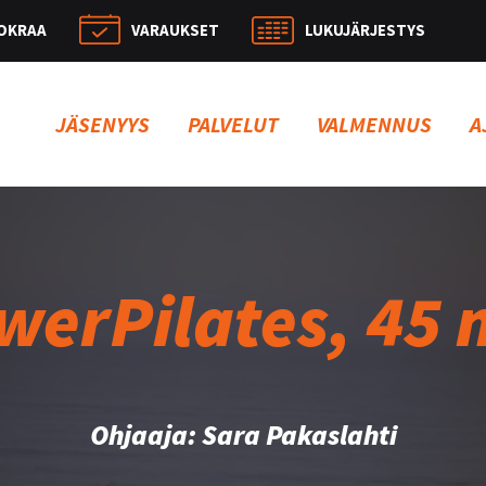
OKRAA
VARAUKSET
LUKUJÄRJESTYS
Hae:
JÄSENYYS
PALVELUT
VALMENNUS
A
werPilates, 45 
Ohjaaja: Sara Pakaslahti