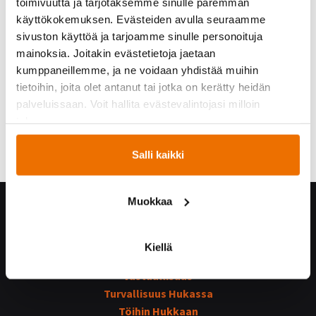
toimivuutta ja tarjotaksemme sinulle paremman
käyttökokemuksen. Evästeiden avulla seuraamme
sivuston käyttöä ja tarjoamme sinulle personoituja
mainoksia. Joitakin evästetietoja jaetaan
kumppaneillemme, ja ne voidaan yhdistää muihin
tietoihin, joita olet antanut tai jotka on kerätty heidän
palveluissaan. Voit hallita evästevalintojasi milloin
tahansa.
Salli kaikki
Muokkaa
Hukka yrityksenä
Yhteystiedot
Kiellä
Hukan historiaa
Vastuullisuus
Turvallisuus Hukassa
Töihin Hukkaan