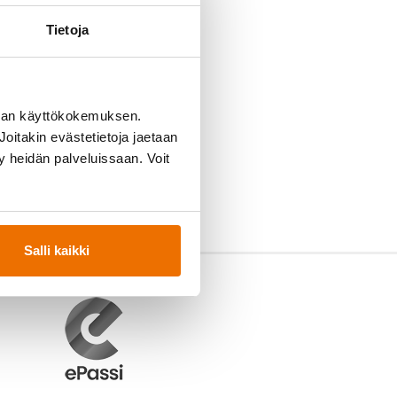
Tietoja
man käyttökokemuksen.
oitakin evästetietoja jaetaan
ty heidän palveluissaan. Voit
Salli kaikki