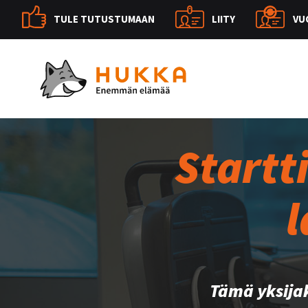
TULE TUTUSTUMAAN
LIITY
VU
Startt
l
Tämä yksija