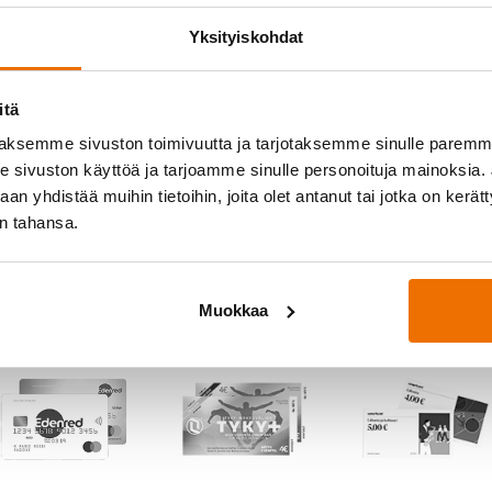
Salasana
*
Yksityiskohdat
itä
aksemme sivuston toimivuutta ja tarjotaksemme sinulle parem
Muista minut
sivuston käyttöä ja tarjoamme sinulle personoituja mainoksia. J
n yhdistää muihin tietoihin, joita olet antanut tai jotka on kerät
in tahansa.
Muokkaa