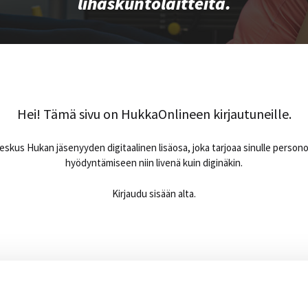
lihaskuntolaitteita.
Hei! Tämä sivu on HukkaOnlineen kirjautuneille.
skus Hukan jäsenyyden digitaalinen lisäosa, joka tarjoaa sinulle person
hyödyntämiseen niin livenä kuin diginäkin.
Kirjaudu sisään alta.
Sähköpostiosoite
*