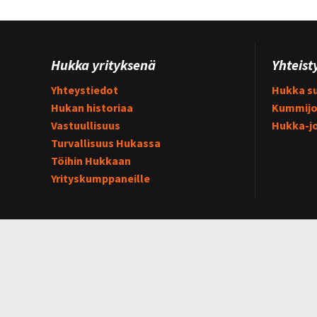
Hukka yrityksenä
Yhteist
Yhteystiedot
Hukka su
Hukan historiaa
Kummijo
Vastuullisuus
Hukka-j
Turvallisuus Hukassa
Töihin Hukkaan
Yrityskumppaneille