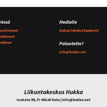
yössä
Medialle
osittelee!
Hukan lehdistöpaketti
ukkueet
oukkue
Palautetta?
info@
hukka.net
Liikuntakeskus Hukka
Isokatu 99, FI-90120 Oulu | info@
hukka.net