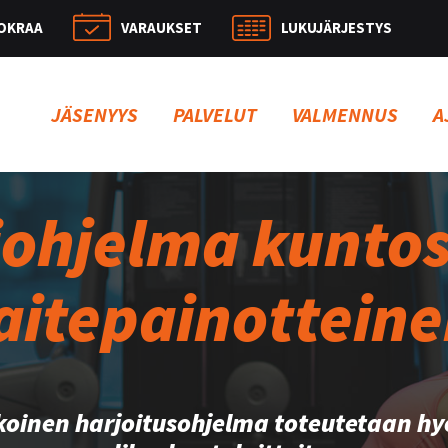
OKRAA
VARAUKSET
LUKUJÄRJESTYS
Hae:
JÄSENYYS
PALVELUT
VALMENNUS
A
iohjelma kuntosa
aitepainottein
koinen harjoitusohjelma toteutetaan h