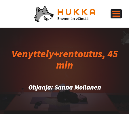
Venyttely+rentoutus, 45
min
Ohjaaja: Sanna Moilanen