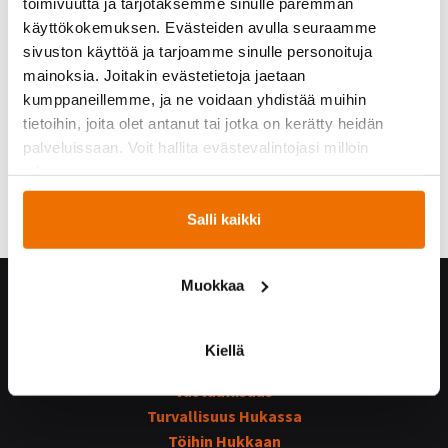
toimivuutta ja tarjotaksemme sinulle paremman
käyttökokemuksen. Evästeiden avulla seuraamme
sivuston käyttöä ja tarjoamme sinulle personoituja
mainoksia. Joitakin evästetietoja jaetaan
kumppaneillemme, ja ne voidaan yhdistää muihin
tietoihin, joita olet antanut tai jotka on kerätty heidän
palveluissaan. Voit hallita evästevalintojasi milloin
tahansa.
Salli kaikki
Muokkaa
Hukka yrityksenä
Yhteystiedot
Kiellä
Hukan historiaa
Vastuullisuus
Turvallisuus Hukassa
Töihin Hukkaan