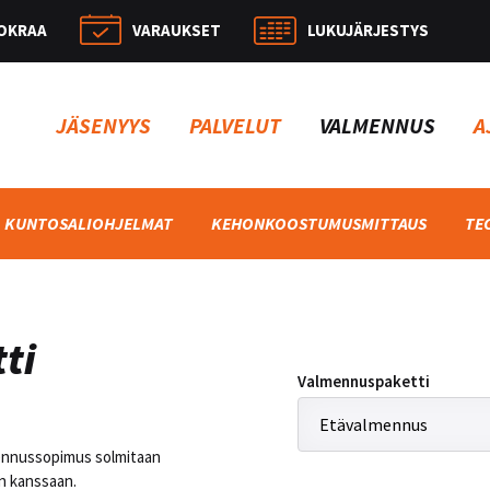
OKRAA
VARAUKSET
LUKUJÄRJESTYS
Hae:
JÄSENYYS
PALVELUT
VALMENNUS
A
KUNTOSALIOHJELMAT
KEHONKOOSTUMUSMITTAUS
TE
ti
Valmennuspaketti
lmennussopimus solmitaan
n kanssaan.