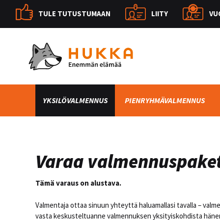
TULE TUTUSTUMAAN
LIITY
VU
YKSILÖVALMENNUS
PIENRYHMÄVALMENNUS
Varaa valmennuspaket
Tämä varaus on alustava.
Valmentaja ottaa sinuun yhteyttä haluamallasi tavalla – va
vasta keskusteltuanne valmennuksen yksityiskohdista häne