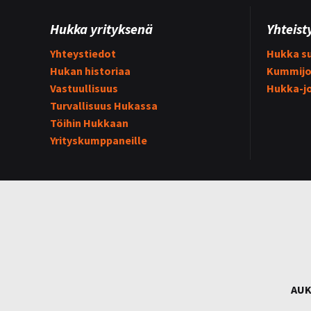
Hukka yrityksenä
Yhteist
Yhteystiedot
Hukka su
Hukan historiaa
Kummijo
Vastuullisuus
Hukka-j
Turvallisuus Hukassa
Töihin Hukkaan
Yrityskumppaneille
AUK