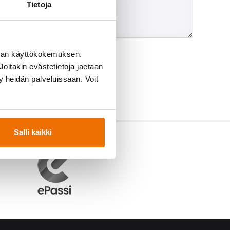
Tietoja
man käyttökokemuksen.
oitakin evästetietoja jaetaan
ty heidän palveluissaan. Voit
Salli kaikki