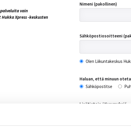
Nimeni (pakollinen)
palveluita vain
t Hukka Xpress -keskusten
Sähköpostiosoitteeni (pak
Olen Liikuntakeskus Huk
Haluan, että minuun otet
Sähköpostitse
Puh
Lisätietoja / Kysymyksiä