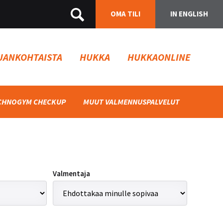
OMA TILI
IN ENGLISH
JANKOHTAISTA
HUKKA
HUKKAONLINE
CHNOGYM CHECKUP
MUUT VALMENNUSPALVELUT
Valmentaja