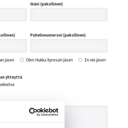
Ikäni (pakollinen)
ollinen)
Puhelinnumeroni (pakollinen)
an jäsen
Olen Hukka Xpressin jäsen
En ole jäsen
aan yhteyttä
elimitse