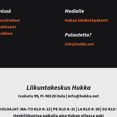
yössä
Medialle
osittelee!
Hukan lehdistöpaketti
ukkueet
oukkue
Palautetta?
info@
hukka.net
Liikuntakeskus Hukka
Isokatu 99, FI-90120 Oulu | info@
hukka.net
IOLOAJAT: MA–TO KLO 6–22 | PE KLO 6–21 | LA KLO 8–20 | SU KLO 
Henkilökuntaa paikalla aina Hukan ollessa auki