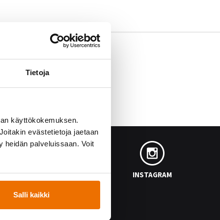
Tietoja
man käyttökokemuksen.
oitakin evästetietoja jaetaan
ty heidän palveluissaan. Voit
FACEBOOK
INSTAGRAM
Salli kaikki