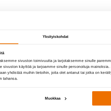
Yksityiskohdat
itä
aksemme sivuston toimivuutta ja tarjotaksemme sinulle parem
sivuston käyttöä ja tarjoamme sinulle personoituja mainoksia. J
n yhdistää muihin tietoihin, joita olet antanut tai jotka on kerät
yössä
Medialle
in tahansa.
osittelee!
Hukan lehdistöpaketti
ukkueet
Muokkaa
oukkue
Palautetta?
info@
hukka.net