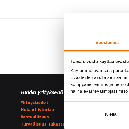
Suostumus
Tämä sivusto käyttää eväste
Käytämme evästeitä paranta
Evästeiden avulla seuraamme 
kumppaneillemme, ja ne voidaa
Hukka yrityksenä
Yhteist
hallita evästevalintojasi millo
Yhteystiedot
Hukka su
Hukan historiaa
Kummijo
Kiellä
Vastuullisuus
Hukka-j
Turvallisuus Hukassa