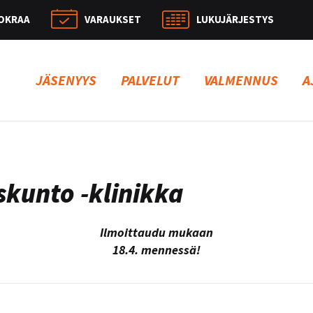
OKRAA
VARAUKSET
LUKUJÄRJESTYS
Hae:
JÄSENYYS
PALVELUT
VALMENNUS
A
askunto -klinikka
Ilmoittaudu mukaan
18.4. mennessä!