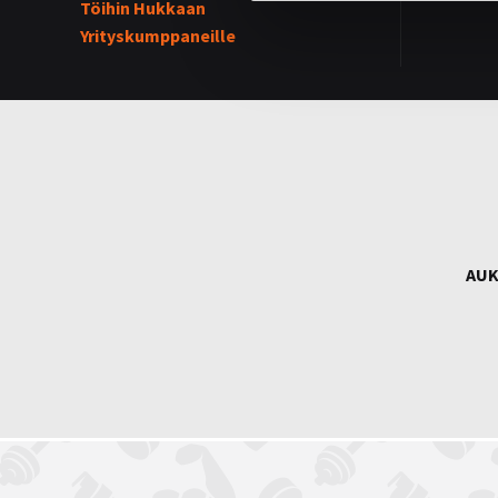
Töihin Hukkaan
Yrityskumppaneille
AUK