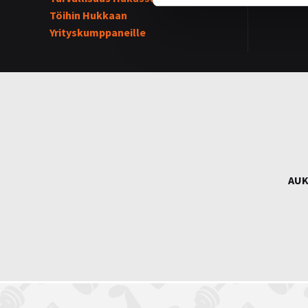
Töihin Hukkaan
Yrityskumppaneille
AUK