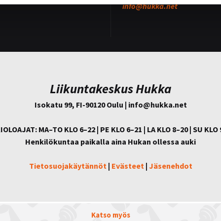
info@
hukka.net
Liikuntakeskus Hukka
Isokatu 99, FI-90120 Oulu | info@
hukka.net
IOLOAJAT: MA–TO KLO 6–22 | PE KLO 6–21 | LA KLO 8–20 | SU KLO 
Henkilökuntaa paikalla aina Hukan ollessa auki
Tietosuojakäytännöt
|
Evästeet
|
Jäsenehdot
Katso myös