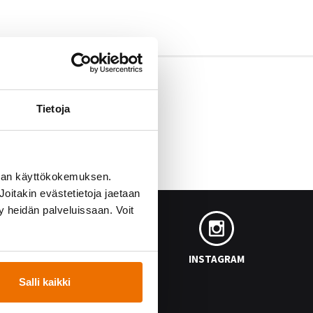
Tietoja
man käyttökokemuksen.
oitakin evästetietoja jaetaan
ty heidän palveluissaan. Voit
FACEBOOK
INSTAGRAM
Salli kaikki