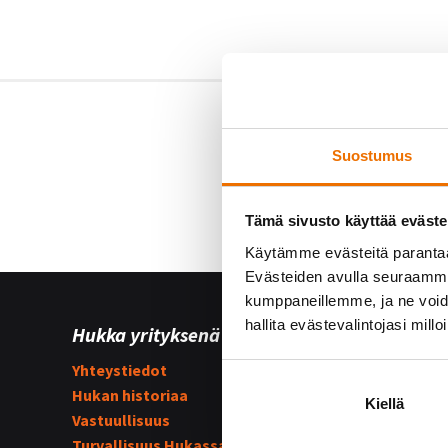
Suostumus
Tämä sivusto käyttää eväste
Käytämme evästeitä paranta
Evästeiden avulla seuraamme 
kumppaneillemme, ja ne voidaa
hallita evästevalintojasi millo
Hukka yrityksenä
Yhteist
Yhteystiedot
Hukka su
Hukan historiaa
Kummijo
Kiellä
Vastuullisuus
Hukka-j
Turvallisuus Hukassa