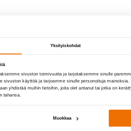
Yksityiskohdat
itä
aksemme sivuston toimivuutta ja tarjotaksemme sinulle parem
sivuston käyttöä ja tarjoamme sinulle personoituja mainoksia. J
n yhdistää muihin tietoihin, joita olet antanut tai jotka on kerät
in tahansa.
yössä
Medialle
osittelee!
Hukan lehdistöpaketti
ukkueet
Muokkaa
oukkue
Palautetta?