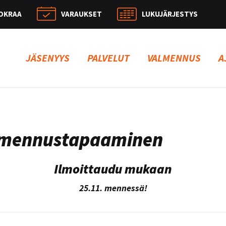
OKRAA
VARAUKSET
LUKUJÄRJESTYS
Hae:
JÄSENYYS
PALVELUT
VALMENNUS
A
mennustapaaminen
Ilmoittaudu mukaan
25.11. mennessä!