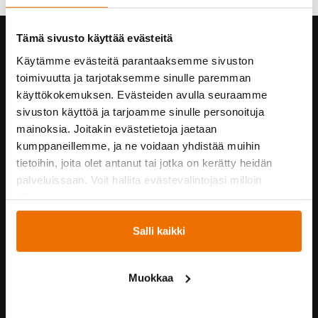
Tämä sivusto käyttää evästeitä
Hukka yrityksenä
Käytämme evästeitä parantaaksemme sivuston
Yhteystiedot
toimivuutta ja tarjotaksemme sinulle paremman
Hukan historiaa
käyttökokemuksen. Evästeiden avulla seuraamme
Vastuullisuus
sivuston käyttöä ja tarjoamme sinulle personoituja
Turvallisuus Hukassa
mainoksia. Joitakin evästetietoja jaetaan
Töihin Hukkaan
kumppaneillemme, ja ne voidaan yhdistää muihin
Yrityskumppaneille
tietoihin, joita olet antanut tai jotka on kerätty heidän
palveluissaan. Voit hallita evästevalintojasi milloin
tahansa.
Yhteistyössä
Salli kaikki
Hukka suosittelee!
Kummijoukkueet
Hukka-joukkue
Muokkaa