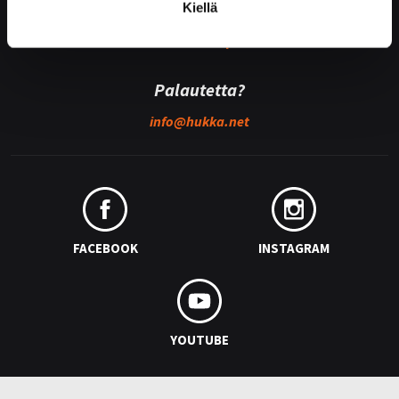
Medialle
Kiellä
Hukan lehdistöpaketti
Palautetta?
info@
hukka.net
FACEBOOK
INSTAGRAM
YOUTUBE