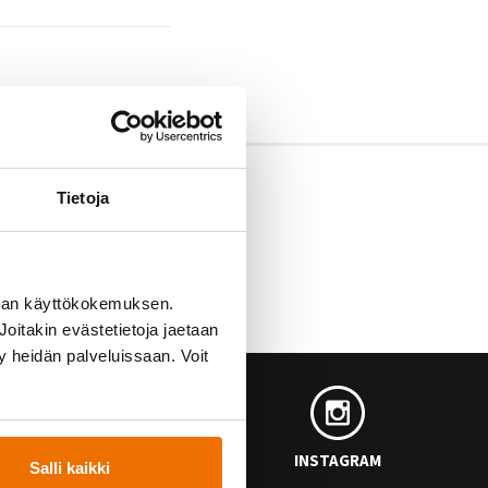
Tietoja
man käyttökokemuksen.
oitakin evästetietoja jaetaan
ty heidän palveluissaan. Voit
FACEBOOK
INSTAGRAM
Salli kaikki