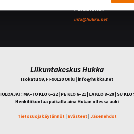
oukkue
Palautetta?
info@
hukka.net
Liikuntakeskus Hukka
Isokatu 99, FI-90120 Oulu | info@
hukka.net
IOLOAJAT: MA–TO KLO 6–22 | PE KLO 6–21 | LA KLO 8–20 | SU KLO 
Henkilökuntaa paikalla aina Hukan ollessa auki
Tietosuojakäytännöt
|
Evästeet
|
Jäsenehdot