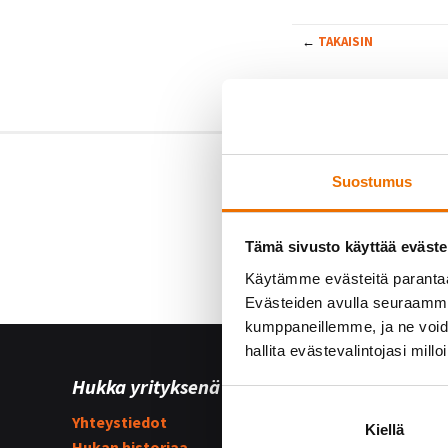
←
TAKAISIN
Suostumus
Tämä sivusto käyttää eväste
Käytämme evästeitä paranta
Evästeiden avulla seuraamme 
kumppaneillemme, ja ne voidaa
hallita evästevalintojasi millo
Hukka yrityksenä
Yhteist
Yhteystiedot
Hukka su
Kiellä
Hukan historiaa
Kummijo