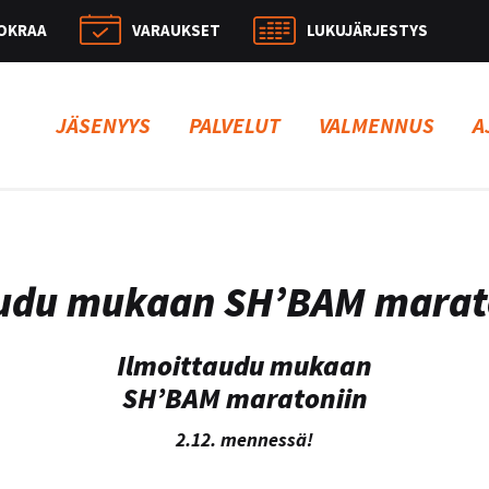
OKRAA
VARAUKSET
LUKUJÄRJESTYS
Hae:
JÄSENYYS
PALVELUT
VALMENNUS
A
audu mukaan SH’BAM marat
Ilmoittaudu mukaan
SH’BAM maratoniin
2.12. mennessä!