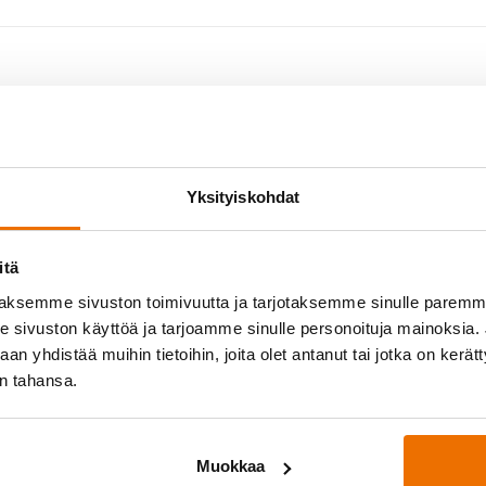
Yksityiskohdat
itä
aksemme sivuston toimivuutta ja tarjotaksemme sinulle parem
sivuston käyttöä ja tarjoamme sinulle personoituja mainoksia. J
n yhdistää muihin tietoihin, joita olet antanut tai jotka on kerät
in tahansa.
yössä
Medialle
osittelee!
Hukan lehdistöpaketti
Muokkaa
ukkueet