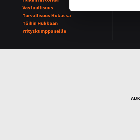
Vastuullisuus
Hukka-j
Turvallisuus Hukassa
Töihin Hukkaan
Yrityskumppaneille
AUK