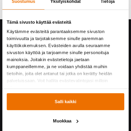
Suostumus
Yksityiskohdat
Tietoja
Tämä sivusto käyttää evästeitä
Käytämme evästeitä parantaaksemme sivuston
Hukka yrityksenä
toimivuutta ja tarjotaksemme sinulle paremman
Yhteystiedot
käyttökokemuksen. Evästeiden avulla seuraamme
Hukan historiaa
sivuston käyttöä ja tarjoamme sinulle personoituja
Vastuullisuus
mainoksia. Joitakin evästetietoja jaetaan
Turvallisuus Hukassa
kumppaneillemme, ja ne voidaan yhdistää muihin
Töihin Hukkaan
tietoihin, joita olet antanut tai jotka on kerätty heidän
Yrityskumppaneille
palveluissaan. Voit hallita evästevalintojasi milloin
tahansa.
Yhteistyössä
Salli kaikki
Hukka suosittelee!
Kummijoukkueet
Muokkaa
Hukka-joukkue