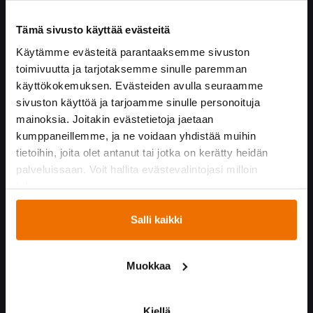
Tämä sivusto käyttää evästeitä
Hukka yrityksenä
Käytämme evästeitä parantaaksemme sivuston
Yhteystiedot
toimivuutta ja tarjotaksemme sinulle paremman
Hukan historiaa
käyttökokemuksen. Evästeiden avulla seuraamme
Vastuullisuus
sivuston käyttöä ja tarjoamme sinulle personoituja
Turvallisuus Hukassa
mainoksia. Joitakin evästetietoja jaetaan
Töihin Hukkaan
kumppaneillemme, ja ne voidaan yhdistää muihin
Yrityskumppaneille
tietoihin, joita olet antanut tai jotka on kerätty heidän
palveluissaan. Voit hallita evästevalintojasi milloin
tahansa.
Yhteistyössä
Hukka suosittelee!
Salli kaikki
Kummijoukkueet
Hukka-joukkue
Muokkaa
Medialle
Kiellä