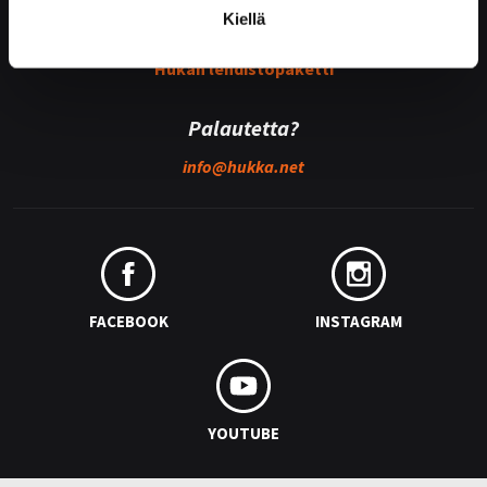
Kiellä
Medialle
Hukan lehdistöpaketti
Palautetta?
info@
hukka.net
FACEBOOK
INSTAGRAM
YOUTUBE