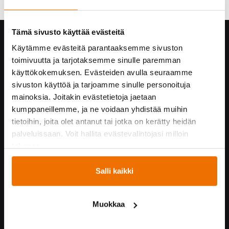
Tämä sivusto käyttää evästeitä
Hukka yrityksenä
Käytämme evästeitä parantaaksemme sivuston
toimivuutta ja tarjotaksemme sinulle paremman
Yhteystiedot
käyttökokemuksen. Evästeiden avulla seuraamme
Hukan historiaa
sivuston käyttöä ja tarjoamme sinulle personoituja
Vastuullisuus
mainoksia. Joitakin evästetietoja jaetaan
Turvallisuus Hukassa
kumppaneillemme, ja ne voidaan yhdistää muihin
Töihin Hukkaan
tietoihin, joita olet antanut tai jotka on kerätty heidän
Yrityskumppaneille
palveluissaan. Voit hallita evästevalintojasi milloin
tahansa.
Yhteistyössä
Salli kaikki
Hukka suosittelee!
Kummijoukkueet
Muokkaa
Hukka-joukkue