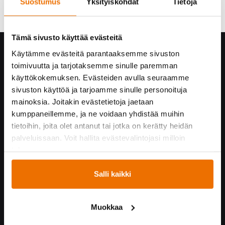
Suostumus
Yksityiskohdat
Tietoja
Tämä sivusto käyttää evästeitä
Käytämme evästeitä parantaaksemme sivuston
Hukka yrityksenä
toimivuutta ja tarjotaksemme sinulle paremman
Yhteystiedot
käyttökokemuksen. Evästeiden avulla seuraamme
Hukan historiaa
sivuston käyttöä ja tarjoamme sinulle personoituja
Vastuullisuus
mainoksia. Joitakin evästetietoja jaetaan
Turvallisuus Hukassa
kumppaneillemme, ja ne voidaan yhdistää muihin
Töihin Hukkaan
tietoihin, joita olet antanut tai jotka on kerätty heidän
Yrityskumppaneille
palveluissaan. Voit hallita evästevalintojasi milloin
tahansa.
Yhteistyössä
Salli kaikki
Hukka suosittelee!
Kummijoukkueet
Muokkaa
Hukka-joukkue