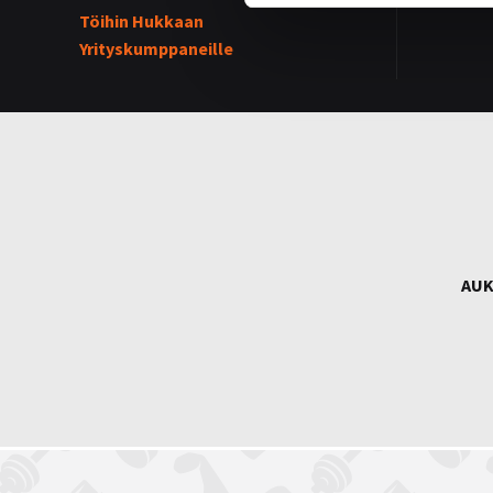
Töihin Hukkaan
Yrityskumppaneille
AUK