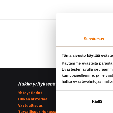
Suostumus
Tämä sivusto käyttää eväste
Käytämme evästeitä paranta
Evästeiden avulla seuraamme 
kumppaneillemme, ja ne voidaa
hallita evästevalintojasi millo
Hukka yrityksenä
Yhteist
Yhteystiedot
Hukka su
Hukan historiaa
Kummijo
Kiellä
Vastuullisuus
Hukka-j
Turvallisuus Hukassa