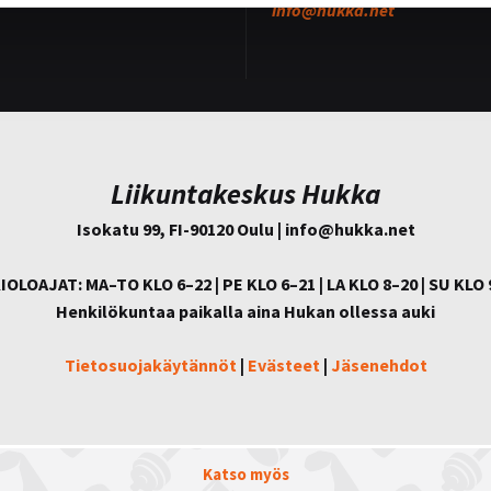
info@
hukka.net
Liikuntakeskus Hukka
Isokatu 99, FI-90120 Oulu | info@
hukka.net
IOLOAJAT: MA–TO KLO 6–22 | PE KLO 6–21 | LA KLO 8–20 | SU KLO 
Henkilökuntaa paikalla aina Hukan ollessa auki
Tietosuojakäytännöt
|
Evästeet
|
Jäsenehdot
Katso myös