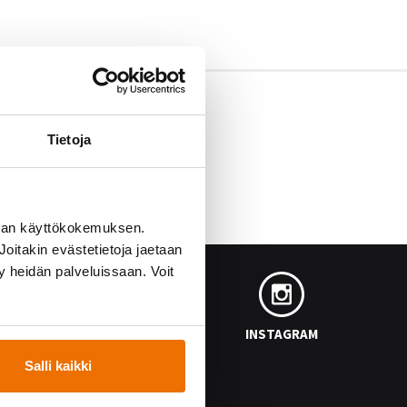
Tietoja
man käyttökokemuksen.
oitakin evästetietoja jaetaan
ty heidän palveluissaan. Voit
FACEBOOK
INSTAGRAM
Salli kaikki