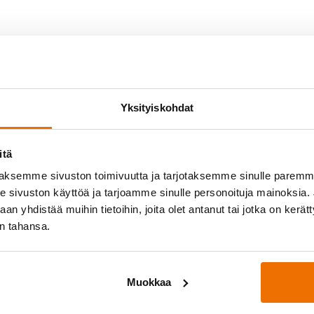
Yksityiskohdat
itä
aksemme sivuston toimivuutta ja tarjotaksemme sinulle parem
sivuston käyttöä ja tarjoamme sinulle personoituja mainoksia. J
n yhdistää muihin tietoihin, joita olet antanut tai jotka on kerät
in tahansa.
yössä
Medialle
osittelee!
Hukan lehdistöpaketti
ukkueet
Muokkaa
oukkue
Palautetta?