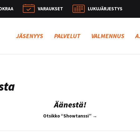
OKRAA
VARAUKSET
LUKUJÄRJESTYS
Hae:
JÄSENYYS
PALVELUT
VALMENNUS
A
sta
Äänestä!
Otsikko “Showtanssi” →