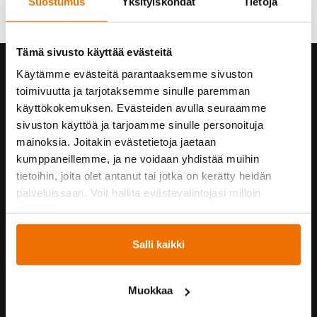
Suostumus
Yksityiskohdat
Tietoja
Tämä sivusto käyttää evästeitä
Hukka yrityksenä
Käytämme evästeitä parantaaksemme sivuston
toimivuutta ja tarjotaksemme sinulle paremman
Yhteystiedot
käyttökokemuksen. Evästeiden avulla seuraamme
Hukan historiaa
sivuston käyttöä ja tarjoamme sinulle personoituja
Vastuullisuus
mainoksia. Joitakin evästetietoja jaetaan
Turvallisuus Hukassa
kumppaneillemme, ja ne voidaan yhdistää muihin
Töihin Hukkaan
tietoihin, joita olet antanut tai jotka on kerätty heidän
Yrityskumppaneille
palveluissaan. Voit hallita evästevalintojasi milloin
tahansa.
Yhteistyössä
Salli kaikki
Hukka suosittelee!
Kummijoukkueet
Muokkaa
Hukka-joukkue