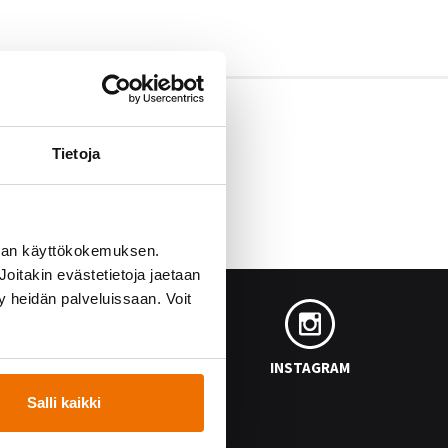
Tietoja
man käyttökokemuksen.
oitakin evästetietoja jaetaan
ty heidän palveluissaan. Voit
FACEBOOK
INSTAGRAM
Salli kaikki