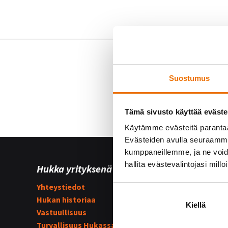
Suostumus
Tämä sivusto käyttää eväste
Käytämme evästeitä paranta
Evästeiden avulla seuraamme 
kumppaneillemme, ja ne voidaa
hallita evästevalintojasi millo
Hukka yrityksenä
Yhteist
Yhteystiedot
Hukka su
Hukan historiaa
Kummijo
Kiellä
Vastuullisuus
Hukka-j
Turvallisuus Hukassa