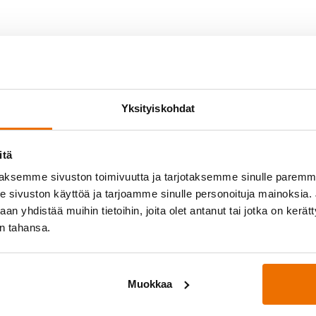
Yksityiskohdat
itä
aksemme sivuston toimivuutta ja tarjotaksemme sinulle parem
sivuston käyttöä ja tarjoamme sinulle personoituja mainoksia. J
n yhdistää muihin tietoihin, joita olet antanut tai jotka on kerät
in tahansa.
yössä
Medialle
osittelee!
Hukan lehdistöpaketti
ukkueet
Muokkaa
oukkue
Palautetta?