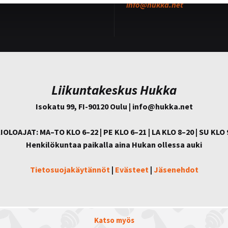
info@
hukka.net
Liikuntakeskus Hukka
Isokatu 99, FI-90120 Oulu | info@
hukka.net
IOLOAJAT: MA–TO KLO 6–22 | PE KLO 6–21 | LA KLO 8–20 | SU KLO 
Henkilökuntaa paikalla aina Hukan ollessa auki
Tietosuojakäytännöt
|
Evästeet
|
Jäsenehdot
Katso myös