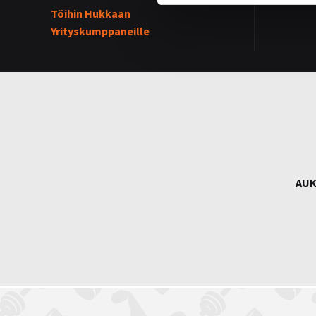
Töihin Hukkaan
Yrityskumppaneille
AUK