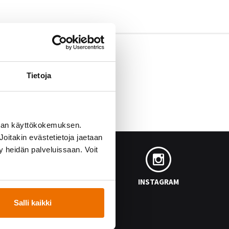
Tietoja
man käyttökokemuksen.
oitakin evästetietoja jaetaan
ty heidän palveluissaan. Voit
FACEBOOK
INSTAGRAM
Salli kaikki