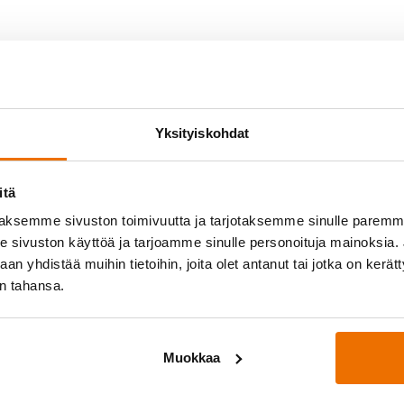
Yksityiskohdat
itä
aksemme sivuston toimivuutta ja tarjotaksemme sinulle parem
sivuston käyttöä ja tarjoamme sinulle personoituja mainoksia. J
n yhdistää muihin tietoihin, joita olet antanut tai jotka on kerät
yössä
Medialle
in tahansa.
osittelee!
Hukan lehdistöpaketti
ukkueet
Muokkaa
oukkue
Palautetta?
info@
hukka.net