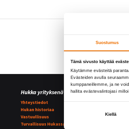
Suostumus
Tämä sivusto käyttää eväste
Käytämme evästeitä paranta
Evästeiden avulla seuraamme 
kumppaneillemme, ja ne voidaa
Hukka yrityksenä
Yhteist
hallita evästevalintojasi millo
Yhteystiedot
Hukka su
Hukan historiaa
Kummijo
Kiellä
Vastuullisuus
Hukka-j
Turvallisuus Hukassa