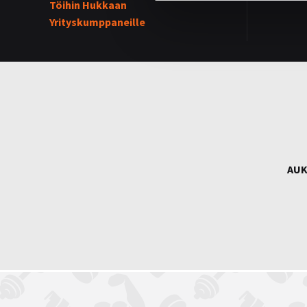
Töihin Hukkaan
Yrityskumppaneille
AUK