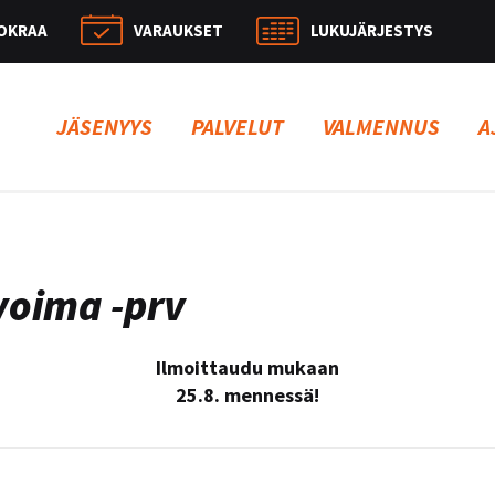
OKRAA
VARAUKSET
LUKUJÄRJESTYS
Hae:
JÄSENYYS
PALVELUT
VALMENNUS
A
voima -prv
Ilmoittaudu mukaan
25.8. mennessä!