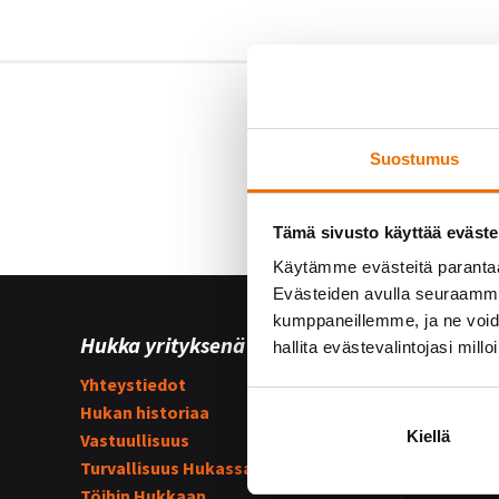
Suostumus
Tämä sivusto käyttää eväste
Käytämme evästeitä paranta
Evästeiden avulla seuraamme 
kumppaneillemme, ja ne voidaa
Hukka yrityksenä
Yhteist
hallita evästevalintojasi millo
Yhteystiedot
Hukka su
Hukan historiaa
Kummijo
Kiellä
Vastuullisuus
Hukka-j
Turvallisuus Hukassa
Töihin Hukkaan