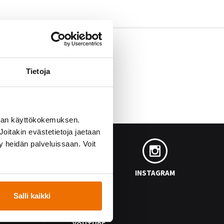
Tietoja
man käyttökokemuksen.
oitakin evästetietoja jaetaan
ty heidän palveluissaan. Voit
FACEBOOK
INSTAGRAM
Salli kaikki