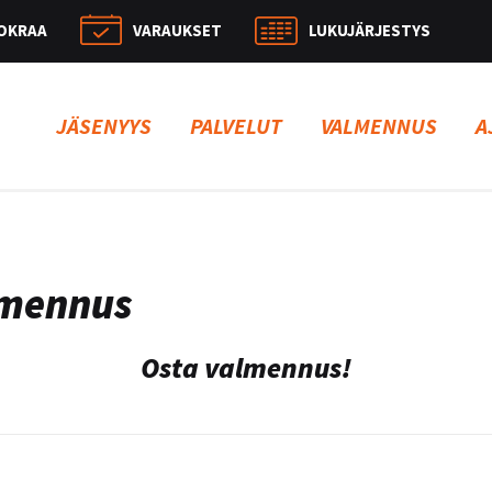
OKRAA
VARAUKSET
LUKUJÄRJESTYS
Hae:
JÄSENYYS
PALVELUT
VALMENNUS
A
lmennus
Osta valmennus!