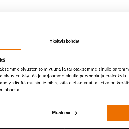
Yksityiskohdat
itä
aksemme sivuston toimivuutta ja tarjotaksemme sinulle parem
sivuston käyttöä ja tarjoamme sinulle personoituja mainoksia. J
n yhdistää muihin tietoihin, joita olet antanut tai jotka on kerät
yössä
Medialle
in tahansa.
osittelee!
Hukan lehdistöpaketti
ukkueet
Muokkaa
oukkue
Palautetta?
info@
hukka.net