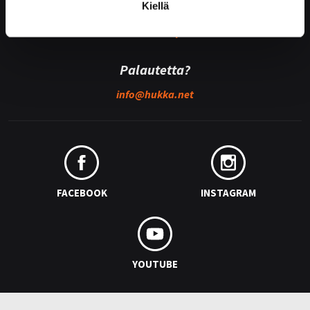
Medialle
Kiellä
Hukan lehdistöpaketti
Palautetta?
info@
hukka.net
FACEBOOK
INSTAGRAM
YOUTUBE