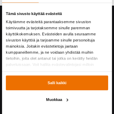
Tämä sivusto käyttää evästeitä
Hukka yrityksenä
Käytämme evästeitä parantaaksemme sivuston
Yhteystiedot
toimivuutta ja tarjotaksemme sinulle paremman
Hukan historiaa
käyttökokemuksen. Evästeiden avulla seuraamme
Vastuullisuus
sivuston käyttöä ja tarjoamme sinulle personoituja
Turvallisuus Hukassa
mainoksia. Joitakin evästetietoja jaetaan
Töihin Hukkaan
kumppaneillemme, ja ne voidaan yhdistää muihin
Yrityskumppaneille
tietoihin, joita olet antanut tai jotka on kerätty heidän
palveluissaan. Voit hallita evästevalintojasi milloin
tahansa.
Yhteistyössä
Salli kaikki
Hukka suosittelee!
Kummijoukkueet
Hukka-joukkue
Muokkaa