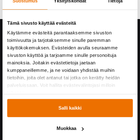
Suostumus
Yksityiskohdat
Tietoja
Tämä sivusto käyttää evästeitä
Hukka yrityksenä
Käytämme evästeitä parantaaksemme sivuston
toimivuutta ja tarjotaksemme sinulle paremman
Yhteystiedot
käyttökokemuksen. Evästeiden avulla seuraamme
Hukan historiaa
sivuston käyttöä ja tarjoamme sinulle personoituja
Vastuullisuus
mainoksia. Joitakin evästetietoja jaetaan
Turvallisuus Hukassa
kumppaneillemme, ja ne voidaan yhdistää muihin
Töihin Hukkaan
tietoihin, joita olet antanut tai jotka on kerätty heidän
Yrityskumppaneille
palveluissaan. Voit hallita evästevalintojasi milloin
tahansa.
Yhteistyössä
Salli kaikki
Hukka suosittelee!
Kummijoukkueet
Muokkaa
Hukka-joukkue