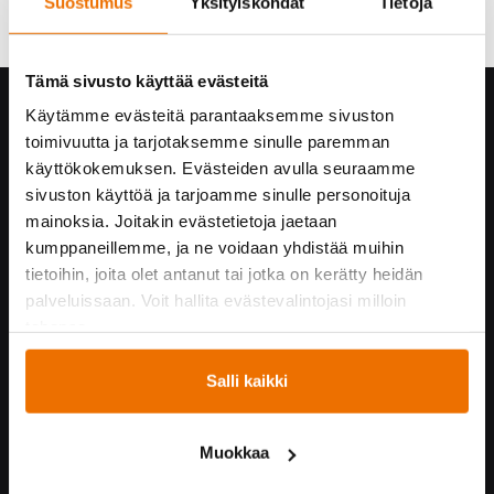
Suostumus
Yksityiskohdat
Tietoja
Tämä sivusto käyttää evästeitä
Hukka yrityksenä
Käytämme evästeitä parantaaksemme sivuston
toimivuutta ja tarjotaksemme sinulle paremman
Yhteystiedot
käyttökokemuksen. Evästeiden avulla seuraamme
Hukan historiaa
sivuston käyttöä ja tarjoamme sinulle personoituja
Vastuullisuus
mainoksia. Joitakin evästetietoja jaetaan
Turvallisuus Hukassa
kumppaneillemme, ja ne voidaan yhdistää muihin
Töihin Hukkaan
tietoihin, joita olet antanut tai jotka on kerätty heidän
Yrityskumppaneille
palveluissaan. Voit hallita evästevalintojasi milloin
tahansa.
Yhteistyössä
Salli kaikki
Hukka suosittelee!
Kummijoukkueet
Muokkaa
Hukka-joukkue