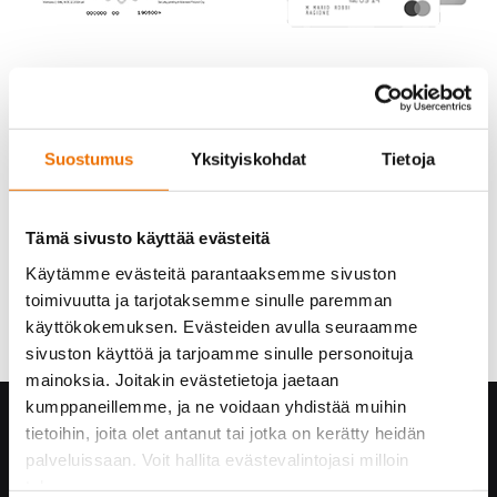
Suostumus
Yksityiskohdat
Tietoja
Tämä sivusto käyttää evästeitä
Käytämme evästeitä parantaaksemme sivuston
toimivuutta ja tarjotaksemme sinulle paremman
käyttökokemuksen. Evästeiden avulla seuraamme
sivuston käyttöä ja tarjoamme sinulle personoituja
mainoksia. Joitakin evästetietoja jaetaan
kumppaneillemme, ja ne voidaan yhdistää muihin
Hukka yrityksenä
tietoihin, joita olet antanut tai jotka on kerätty heidän
palveluissaan. Voit hallita evästevalintojasi milloin
Yhteystiedot
tahansa.