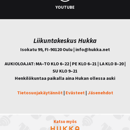
YOUTUBE
Liikuntakeskus Hukka
Isokatu 99, FI-90120 Oulu | info@
hukka.net
AUKIOLOAJAT: MA–TO KLO 6–22 | PE KLO 6–21 | LA KLO 8–20 |
SU KLO 9–21
Henkilökuntaa paikalla aina Hukan ollessa auki
Tietosuojakäytännöt
|
Evästeet
|
Jäsenehdot
Katso myös