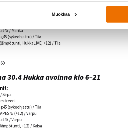
CE / Heini
 ( +12) / Marika
Muokkaa
5 / Salla
H DEVELOPMENT45 / Marika
uit45 / Marika
g45 (sykeohjattu) / Tiia
(lämpötunti, HukkaLIVE, +12) / Tiia
P60
a 30.4 Hukka avoinna klo 6–21
nit:
 / Sirpa
imitreeni
g45 (sykeohjattu) / Tiia
HAPES45 (+12) / Varpu
uit45 / Varpu
lämpötunti, +12) / Kaisa