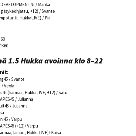
H DEVELOPMENT45 / Marika
ng (sykeohjattu, +12) / Svante
lämpötunti, HukkaLIVE) / Pia
P60
CK60
ä 1.5 Hukka avoinna klo 8–22
nit:
ng45 / Svante
/ Venla
es45 (harmaa, HukkaLIVE, +12) / Satu
HAPES45 / Julianna
uit45 / Julianna
isa
ni45 / Varpu
SHAPES45 (+12)/ Varpu
 harmaa, lämpö, HukkaLIVE)/ Kaisa