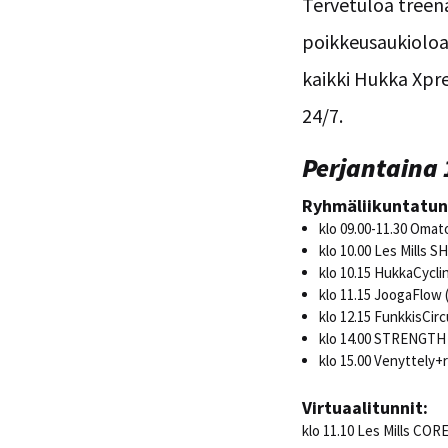
Tervetuloa treen
poikkeusaukioloai
kaikki Hukka Xpre
24/7.
Perjantaina 
Ryhmäliikuntatun
klo 09.00-11.30 Omat
klo 10.00 Les Mills S
klo 10.15 HukkaCycli
klo 11.15 JoogaFlow 
klo 12.15 FunkkisCirc
klo 14.00 STRENGT
klo 15.00 Venyttely+
Virtuaalitunnit:
klo 11.10 Les Mills COR