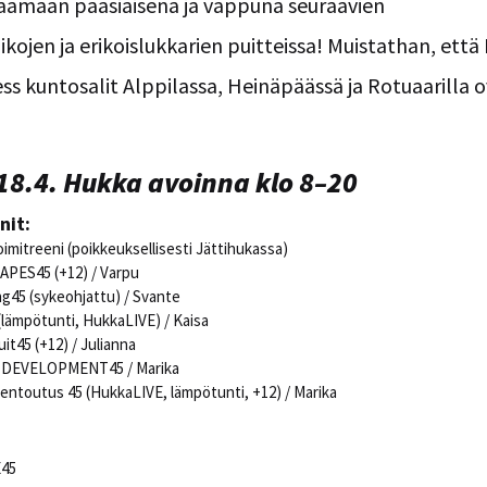
aamaan pääsiäisenä ja vappuna seuraavien
kojen ja erikoislukkarien puitteissa! Muistathan, ett
ss kuntosalit Alppilassa, Heinäpäässä ja Rotuaarilla o
18.4. Hukka avoinna klo 8–20
nit:
oimitreeni (poikkeuksellisesti Jättihukassa)
HAPES45 (+12) / Varpu
ng45 (sykeohjattu) / Svante
(lämpötunti, HukkaLIVE) / Kaisa
uit45 (+12) / Julianna
H DEVELOPMENT45 / Marika
rentoutus 45 (HukkaLIVE, lämpötunti, +12) / Marika
E45