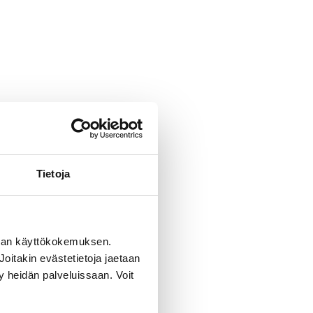
Tietoja
man käyttökokemuksen.
oitakin evästetietoja jaetaan
ty heidän palveluissaan. Voit