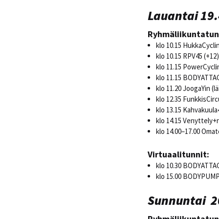
Lauantai 19.
Ryhmäliikuntatun
klo 10.15 HukkaCycli
klo 10.15 RPV45 (+12)
klo 11.15 PowerCycli
klo 11.15 BODYATTAC
klo 11.20 JoogaYin (l
klo 12.35 FunkkisCirc
klo 13.15 Kahvakuula4
klo 14.15 Venyttely+
klo 14.00–17.00 Omat
Virtuaalitunnit:
klo 10.30 BODYATTA
klo 15.00 BODYPUM
Sunnuntai 2
Ryhmäliikuntatun