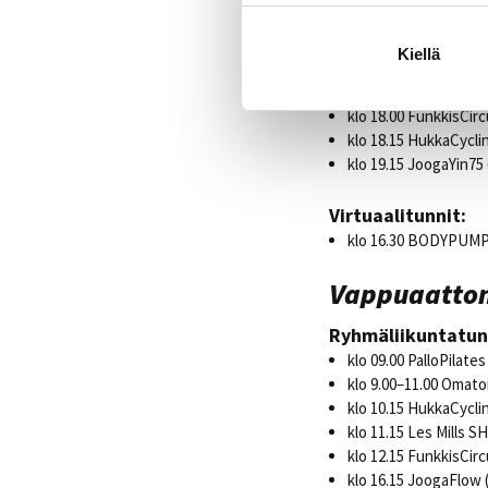
klo 11.30 BODYBALAN
klo 16.00 Fit&Dance45
Kiellä
klo 17.00 Kahvakuula4
klo 17.00 STRENGT
klo 18.00 FunkkisCirc
klo 18.15 HukkaCyclin
klo 19.15 JoogaYin75 
Virtuaalitunnit:
klo 16.30 BODYPUM
Vappuaatton
Ryhmäliikuntatun
klo 09.00 PalloPilates
klo 9.00–11.00 Omato
klo 10.15 HukkaCyclin
klo 11.15 Les Mills S
klo 12.15 FunkkisCirc
klo 16.15 JoogaFlow (