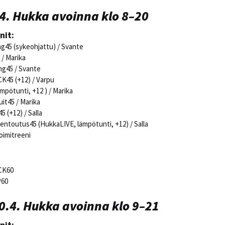
4. Hukka avoinna klo 8–20
nit:
ng45 (sykeohjattu) / Svante
 / Marika
ng45 / Svante
K45 (+12) / Varpu
ämpötunti, +12 ) / Marika
uit45 / Marika
5 (+12) / Salla
rentoutus45 (HukkaLIVE, lämpötunti, +12) / Salla
oimitreeni
CK60
P60
0.4. Hukka avoinna klo 9–21
nit: