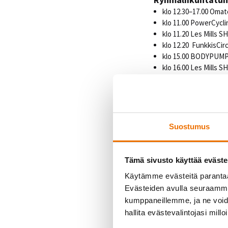
klo 12.30–17.00 Omat
klo 11.00 PowerCycli
klo 11.20 Les Mills S
klo 12.20 FunkkisCirc
klo 15.00 BODYPUMP4
klo 16.00 Les Mills S
klo 17.30 Les Mills C
klo 18.15 BODYCOMB
klo 18.15 JoogaYin ( 
Virtuaalitunnit:
Suostumus
klo 10.30 BODYPUM
klo 19.15 BODYBAL
Tämä sivusto käyttää eväste
Maanantai 2
Käytämme evästeitä paranta
Evästeiden avulla seuraamme 
Ryhmäliikunta
kumppaneillemme, ja ne voidaa
klo 10.30 BODYPUMP4
hallita evästevalintojasi millo
klo 10.30 PowerCycli
klo 11.20 Les Mills S