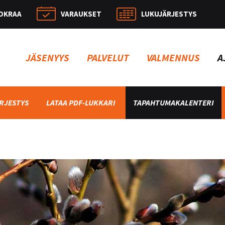
OKRAA
VARAUKSET
LUKUJÄRJESTYS
Hae:
JÄSENYYS
PALVELUT
VALMENNUS
A
RJESTYS
LATAA PDF-LUKKARI
TAPAHTUMAKALENTERI