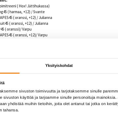
oimitreeni ( Hox! Jättihukassa)
ng45 ( harmaa, +12) / Svante
HAPES45 ( oranssi, +12) / Julianna
uit45 ( oranssi, +12) / Julianna
5 ( oranssi)/ Varpu
HAPES45 ( oranssi, +12)/ Varpu
ORE30 ( oranssi) / Marika
AT( musta )/ Marika
harmaa, lämpö, LIVE)/ Kaisa
Yksityiskohdat
P60
ANCE60
itä
1.4. Hukka avoinna 8–22
aksemme sivuston toimivuutta ja tarjotaksemme sinulle parem
sivuston käyttöä ja tarjoamme sinulle personoituja mainoksia. J
n yhdistää muihin tietoihin, joita olet antanut tai jotka on kerät
5 / Heini
in tahansa.
ng45 / Svante
HAPES45 (+12) / Varpu