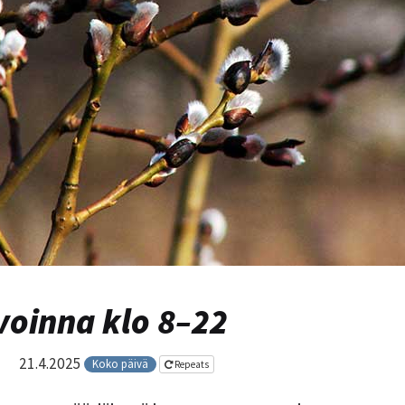
oinna klo 8–22
21.4.2025
Koko päivä
Repeats