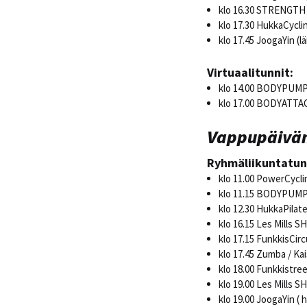
klo 16.30 STRENGT
klo 17.30 HukkaCycli
klo 17.45 JoogaYin (
Virtuaalitunnit:
klo 14.00 BODYPUM
klo 17.00 BODYATTA
Vappupäivän
Ryhmäliikuntatun
klo 11.00 PowerCycli
klo 11.15 BODYPUMP 
klo 12.30 HukkaPilat
klo 16.15 Les Mills S
klo 17.15 FunkkisCirc
klo 17.45 Zumba / Ka
klo 18.00 Funkkistree
klo 19.00 Les Mills 
klo 19.00 JoogaYin (