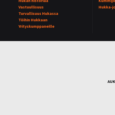
Hukan historiaa
Kummijo
Vastuullisuus
Hukka-j
Turvallisuus Hukassa
Töihin Hukkaan
Yrityskumppaneille
AUK