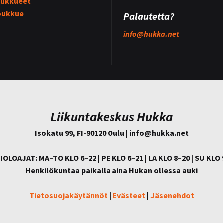
ukkueet
oukkue
Palautetta?
info@
hukka.net
Liikuntakeskus Hukka
Isokatu 99, FI-90120 Oulu | info@
hukka.net
IOLOAJAT: MA–TO KLO 6–22 | PE KLO 6–21 | LA KLO 8–20 | SU KLO 
Henkilökuntaa paikalla aina Hukan ollessa auki
Tietosuojakäytännöt
|
Evästeet
|
Jäsenehdot