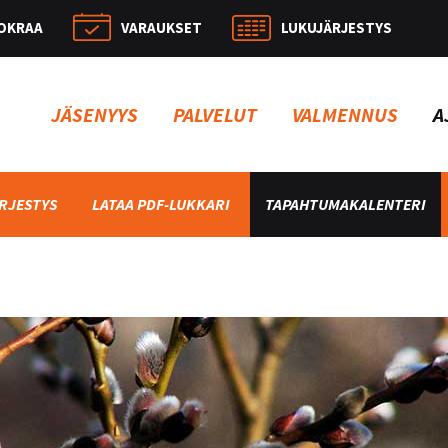
OKRAA
VARAUKSET
LUKUJÄRJESTYS
Hae:
JÄSENYYS
PALVELUT
VALMENNUS
A
RJESTYS
LATAA PDF-LUKKARI
TAPAHTUMAKALENTERI