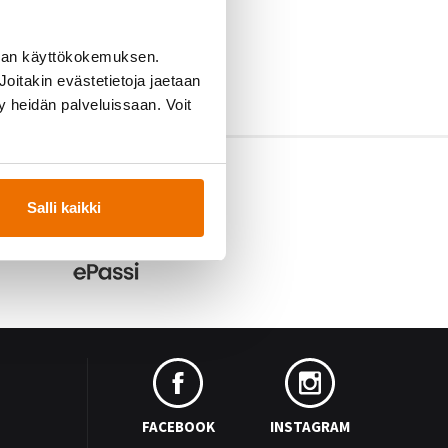
man käyttökokemuksen.
oitakin evästetietoja jaetaan
ty heidän palveluissaan. Voit
Salli kaikki
FACEBOOK
INSTAGRAM