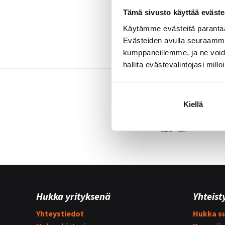
Tämä sivusto käyttää eväste
←
TAKAISIN
Käytämme evästeitä paranta
Evästeiden avulla seuraamme 
kumppaneillemme, ja ne voidaa
hallita evästevalintojasi millo
Kiellä
Hukka yrityksenä
Yhteist
Yhteystiedot
Hukka su