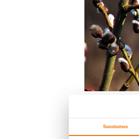
Hukka av
KOSKA:
Suostumus