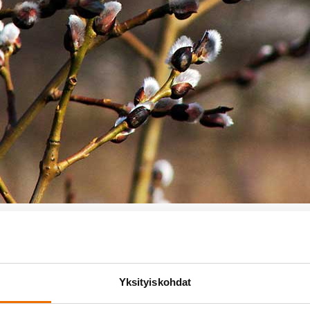
oinna klo 9–18
16.4.2022
Koko päivä
Yksityiskohdat