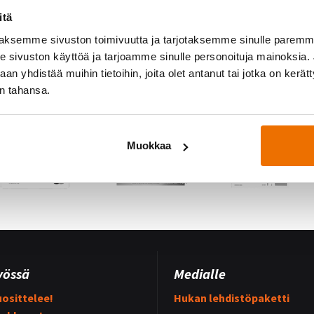
itä
aksemme sivuston toimivuutta ja tarjotaksemme sinulle parem
sivuston käyttöä ja tarjoamme sinulle personoituja mainoksia. J
n yhdistää muihin tietoihin, joita olet antanut tai jotka on kerät
in tahansa.
Muokkaa
yössä
Medialle
osittelee!
Hukan lehdistöpaketti