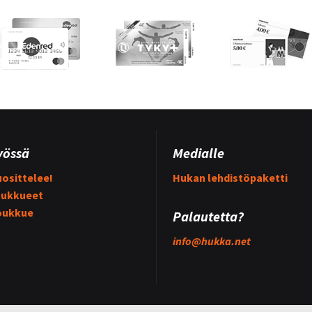
yössä
Medialle
osittelee!
Hukan lehdistöpaketti
ukkueet
oukkue
Palautetta?
info@
hukka.net