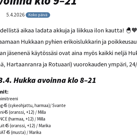
oinna klo 9–21
5.4.2026
Koko päivä
ellistä aikaa ladata akkuja ja liikkua ilon kautta! 🐣
aamaan Hukkaan pyhien erikoislukkarin ja poikkeusau
an jäsenenä käytössäsi ovat aina myös kaikki neljä Huk
ä, Hartaanranra ja Rotuaari) vuorokauden ympäri, 24/
3.4. Hukka avoinna klo 8–21
nit:
oimitreeni
ng45 (sykeohjattu, harmaa)/ Svante
i45 (oranssi, +12) / Milla
E (harmaa, +12) / Milla
uit45 (oranssi, +12) / Marika
T45 (musta) / Marika