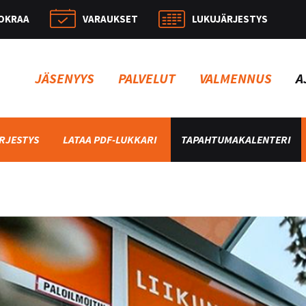
OKRAA
VARAUKSET
LUKUJÄRJESTYS
Hae:
JÄSENYYS
PALVELUT
VALMENNUS
A
RJESTYS
LATAA PDF-LUKKARI
TAPAHTUMAKALENTERI