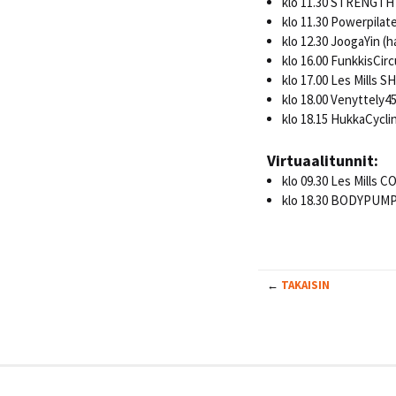
klo 11.30 STRENGTH
klo 11.30 Powerpilat
klo 12.30 JoogaYin (
klo 16.00 FunkkisCirc
klo 17.00 Les Mills S
klo 18.00 Venyttely4
klo 18.15 HukkaCyclin
Virtuaalitunnit:
klo 09.30 Les Mills C
klo 18.30 BODYPUMP6
←
TAKAISIN