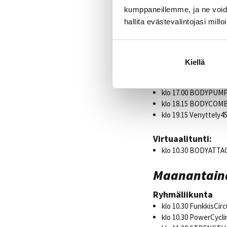
Sunnuntaina 
kumppaneillemme, ja ne voidaa
hallita evästevalintojasi millo
Ryhmäliikunta
klo 12.30-15.30 Omat
klo 10.00 PowerCycli
klo 11.30 Les Mills S
Kiellä
klo 12.30 FunkkisCirc
klo 16.00 Les Mills S
klo 17.00 BODYPUMP4
klo 18.15 BODYCOMB
klo 19.15 Venyttely45
Virtuaalitunti:
klo 10.30 BODYATTA
Maanantaina
Ryhmäliikunta
klo 10.30 FunkkisCirc
klo 10.30 PowerCycli