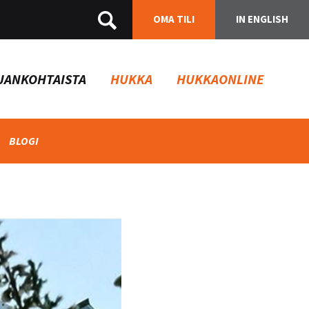
OMA TILI
IN ENGLISH
JANKOHTAISTA
HUKKA
HUKKAONLINE
BLOGI