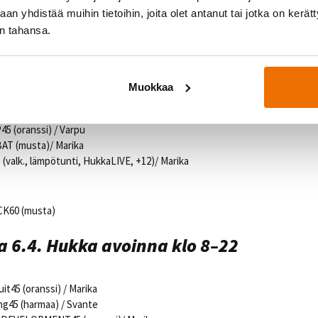
5.4. Hukka avoinna klo 9–21
n yhdistää muihin tietoihin, joita olet antanut tai jotka on kerät
in tahansa.
oimitreeni (Hox! Jättihukassa)
ng45 (harmaa, +12) / Svante
HAPES45 (oranssi, +12) / Julianna
Muokkaa
uit45 (oranssi, +12) / Julianna
HAPES45 (oranssi, +12)/ Varpu
5 (oranssi) / Varpu
AT (musta)/ Marika
 (valk., lämpötunti, HukkaLIVE, +12)/ Marika
CK60 (musta)
 6.4. Hukka avoinna klo 8–22
uit45 (oranssi) / Marika
ng45 (harmaa) / Svante