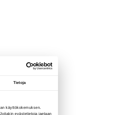
Tietoja
man käyttökokemuksen.
oitakin evästetietoja jaetaan