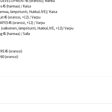
 DEVELOPMENT45 (oranssi)/ Marika
es45 (harmaa) / Kaisa
harmaa, lämpötunti, HukkaLIVE)/ Kaisa
uit45 (oranssi, +12) / Varpu
HAPES45 (oranssi, +12) / Varpu
5 (valkoinen, lämpötunti, HukkaLIVE, +12)/ Varpu
g45 (harmaa) / Salla
ORE45 (oranssi)
0 (oranssi)