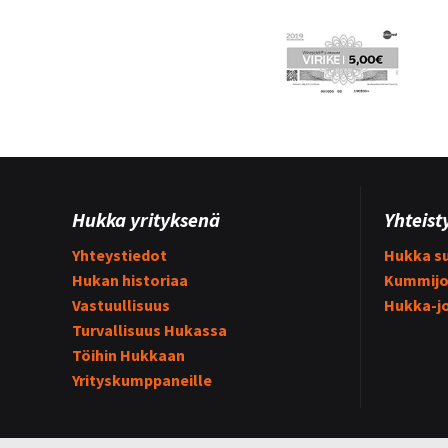
Hukka yrityksenä
Yhteist
Yhteystiedot
Hukka su
Hukan historiaa
Kummijo
Vastuullisuus
Hukka-j
Turvallisuus Hukassa
Töihin Hukkaan
Yrityskumppaneille