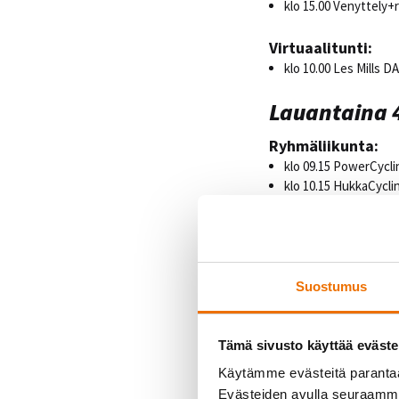
klo 15.00 Venyttely+
Virtuaalitunti:
klo 10.00 Les Mills D
Lauantaina 4
Ryhmäliikunta:
klo 09.15 PowerCycli
klo 10.15 HukkaCycli
klo 10.25 FunkkisCircu
klo 11.15 RPV45 (oran
klo 12.15 Kahvakuula4
klo 13.15 Funkkistree
klo 14.15 Kehonhuolto4
Suostumus
klo 14.00-17.00 Omat
Virtuaalitunti:
Tämä sivusto käyttää eväste
klo 15.00 BODYPUMP 
Käytämme evästeitä paranta
Evästeiden avulla seuraamme 