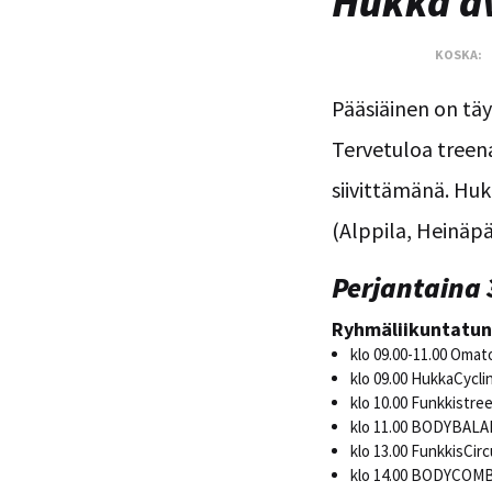
Hukka av
KOSKA:
Pääsiäinen on täyd
Tervetuloa treen
siivittämänä. Huk
(Alppila, Heinäpä
Perjantaina 
Ryhmäliikuntatun
klo 09.00-11.00 Omat
klo 09.00 HukkaCycli
klo 10.00 Funkkistreen
klo 11.00 BODYBALANC
klo 13.00 FunkkisCirc
klo 14.00 BODYCOMBA