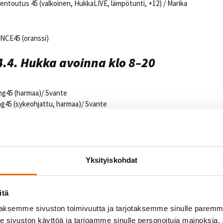
rentoutus 45 (valkoinen, HukkaLIVE, lämpötunti, +12) / Marika
ANCE45 (oranssi)
.4. Hukka avoinna klo 8–20
ng45 (harmaa)/ Svante
ng45 (sykeohjattu, harmaa)/ Svante
it45 (oranssi)/ Julia
ssi, +12)/ Salla
5 (oranssi, +12) / Salla
ni45 (oranssi, +12)/ Milla
5 (valk., +12) / Milla
Yksityiskohdat
oimitreeni
itä
(oranssi)
aksemme sivuston toimivuutta ja tarjotaksemme sinulle parem
sivuston käyttöä ja tarjoamme sinulle personoituja mainoksia. J