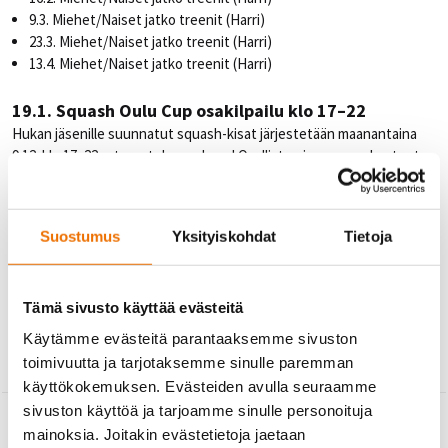
9.3. Miehet/Naiset jatko treenit (Harri)
23.3. Miehet/Naiset jatko treenit (Harri)
13.4. Miehet/Naiset jatko treenit (Harri)
19.1. Squash Oulu Cup osakilpailu klo 17–22
Hukan jäsenille suunnatut squash-kisat järjestetään maanantaina
9.12. klo 17–22 – tervetuloa mukaan! Osallistuminen on maksutonta
ja ilmoittautuminen kisoihin tapahtuu Hukan vastaanotossa.
27.4. Hukan mestaruuskisat 17–21 klo 17–22
Suostumus
Yksityiskohdat
Tietoja
Hukan jäsenille suunnatut squash-kisat järjestetään maanantaina
9.12. klo 17–22 – tervetuloa mukaan! Osallistuminen on maksutonta
ja ilmoittautuminen kisoihin tapahtuu Hukan vastaanotossa.
Tämä sivusto käyttää evästeitä
Käytämme evästeitä parantaaksemme sivuston
toimivuutta ja tarjotaksemme sinulle paremman
käyttökokemuksen. Evästeiden avulla seuraamme
←
TAKAISIN
sivuston käyttöä ja tarjoamme sinulle personoituja
mainoksia. Joitakin evästetietoja jaetaan