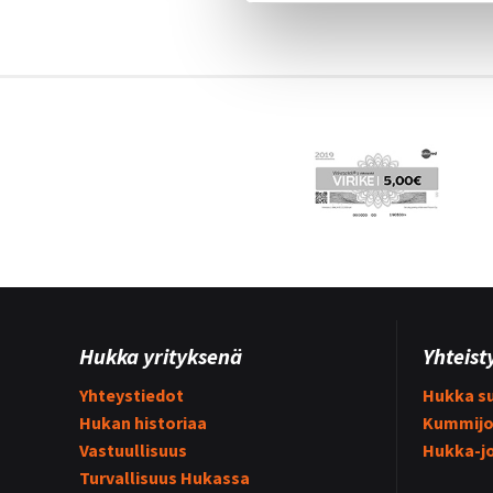
Hukka yrityksenä
Yhteist
Yhteystiedot
Hukka su
Hukan historiaa
Kummijo
Vastuullisuus
Hukka-j
Turvallisuus Hukassa