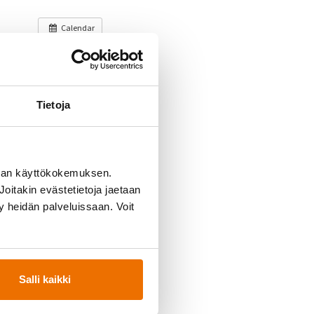
Calendar
in.
katsomaan ja
Tietoja
man käyttökokemuksen.
oitakin evästetietoja jaetaan
touko 23.59
ty heidän palveluissaan. Voit
Salli kaikki