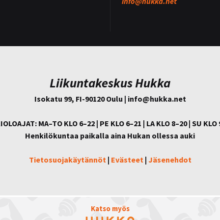
info@
hukka.net
Liikuntakeskus Hukka
Isokatu 99, FI-90120 Oulu | info@
hukka.net
IOLOAJAT: MA–TO KLO 6–22 | PE KLO 6–21 | LA KLO 8–20 | SU KLO 
Henkilökuntaa paikalla aina Hukan ollessa auki
Tietosuojakäytännöt
|
Evästeet
|
Jäsenehdot
Katso myös