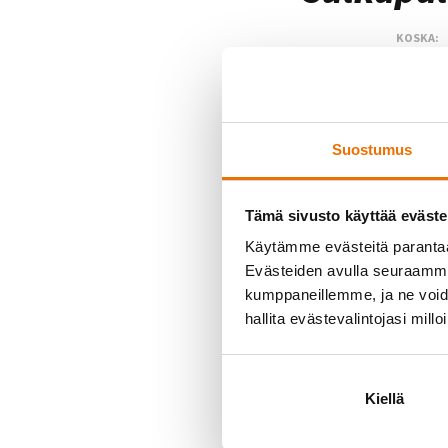
KOSKA:
Tervetuloa mukaa
Pelit pyörivät la
Suostumus
kannustamaan!
Tämä sivusto käyttää eväste
Tapahtuman 
Käytämme evästeitä paranta
Ajankohta:
23.–24.5
Evästeiden avulla seuraamme 
Ilmoittautuminen
kumppaneillemme, ja ne voidaa
hallita evästevalintojasi millo
Tervetuloa!
Kiellä
←
TAKAISIN