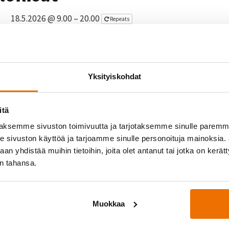
18.5.2026 @ 9.00 – 20.00
Repeats
n HPC:n järjestämiin kansallisiin sulkapallokisoih
uantaina ja sunnuntaina klo 9–20. Tule paikan päälle 
Yksityiskohdat
itä
tiedot:
aksemme sivuston toimivuutta ja tarjotaksemme sinulle parem
.2026 Liikuntakeskus Hukka
sivuston käyttöä ja tarjoamme sinulle personoituja mainoksia. J
:
Kisainfo sekä ilmoittautuminen täältä.
Ilmoittautumisaika päättyy ti 12. 
n yhdistää muihin tietoihin, joita olet antanut tai jotka on kerät
in tahansa.
Muokkaa