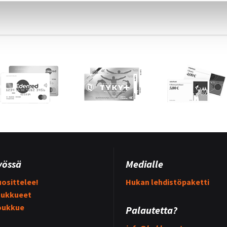
yössä
Medialle
osittelee!
Hukan lehdistöpaketti
ukkueet
oukkue
Palautetta?