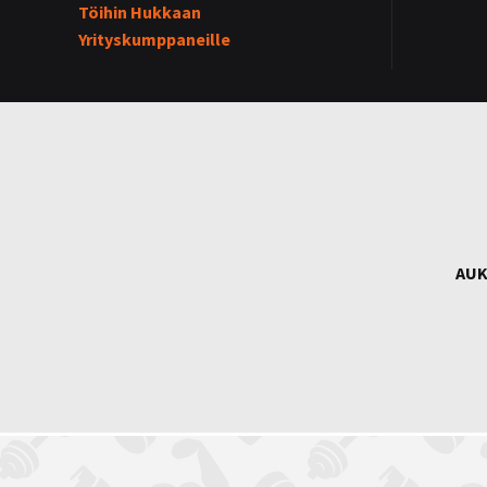
Töihin Hukkaan
Yrityskumppaneille
AUK