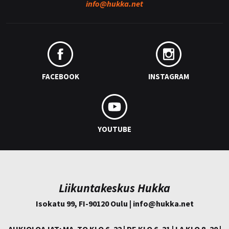
info@
hukka.net
FACEBOOK
INSTAGRAM
YOUTUBE
Liikuntakeskus Hukka
Isokatu 99, FI-90120 Oulu | info@
hukka.net
AUKIOLOAJAT: MA–TO KLO 6–22 | PE KLO 6–21 | LA KLO 8–20 |