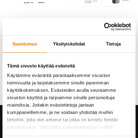
Suostumus
Yksityiskohdat
Tietoja
Tämä sivusto käyttää evästeitä
Käytämme evästeitä parantaaksemme sivuston
toimivuutta ja tarjotaksemme sinulle paremman
käyttökokemuksen. Evästeiden avulla seuraamme
sivuston käyttöä ja tarjoamme sinulle personoituja
mainoksia. Joitakin evästetietoja jaetaan
kumppaneillemme, ja ne voidaan yhdistää muihin
Hukka yrityksenä
tietoihin, joita olet antanut tai jotka on kerätty heidän
palveluissaan. Voit hallita evästevalintojasi milloin
Yhteystiedot
tahansa.