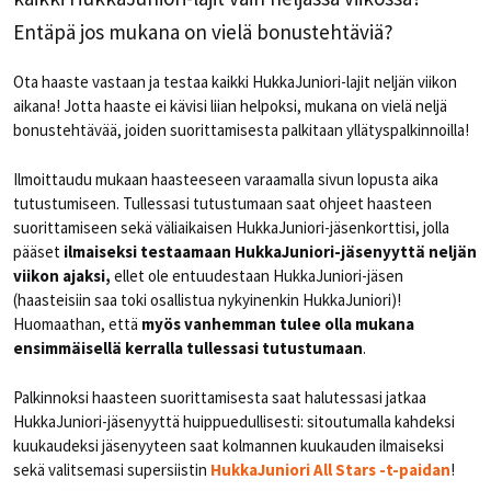
Entäpä jos mukana on vielä bonustehtäviä?
Ota haaste vastaan ja testaa kaikki HukkaJuniori-lajit neljän viikon
aikana! Jotta haaste ei kävisi liian helpoksi, mukana on vielä neljä
bonustehtävää, joiden suorittamisesta palkitaan yllätyspalkinnoilla!
Ilmoittaudu mukaan haasteeseen varaamalla sivun lopusta aika
tutustumiseen. Tullessasi tutustumaan saat ohjeet haasteen
suorittamiseen sekä väliaikaisen HukkaJuniori-jäsenkorttisi, jolla
pääset
ilmaiseksi testaamaan HukkaJuniori-jäsenyyttä neljän
viikon ajaksi,
ellet ole entuudestaan HukkaJuniori-jäsen
(haasteisiin saa toki osallistua nykyinenkin HukkaJuniori)!
Huomaathan, että
myös vanhemman tulee olla mukana
ensimmäisellä kerralla tullessasi tutustumaan
.
Palkinnoksi haasteen suorittamisesta saat halutessasi jatkaa
HukkaJuniori-jäsenyyttä huippuedullisesti: sitoutumalla kahdeksi
kuukaudeksi jäsenyyteen saat kolmannen kuukauden ilmaiseksi
sekä valitsemasi supersiistin
HukkaJuniori All Stars -t-paidan
!