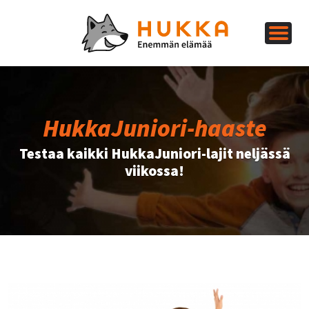
HukkaJuniori-haaste
Testaa kaikki HukkaJuniori-lajit neljässä
viikossa!