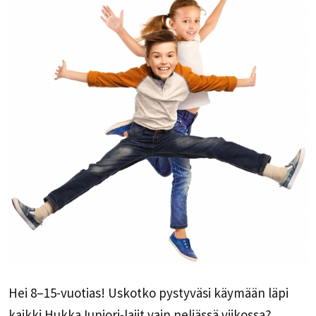
Hei 8–15-vuotias! Uskotko pystyväsi käymään läpi
kaikki HukkaJuniori-lajit vain neljässä viikossa?