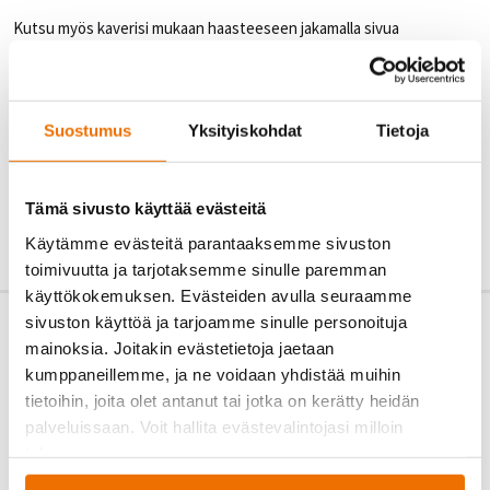
Kutsu myös kaverisi mukaan haasteeseen jakamalla sivua
WhatsAppissa – postatkaa fiiliksenne haasteesta hashtagilla
#hukkajrhaaste
!
Ilmoittautuminen
Suostumus
Yksityiskohdat
Tietoja
päättynyt
Tämä sivusto käyttää evästeitä
Käytämme evästeitä parantaaksemme sivuston
toimivuutta ja tarjotaksemme sinulle paremman
käyttökokemuksen. Evästeiden avulla seuraamme
sivuston käyttöä ja tarjoamme sinulle personoituja
mainoksia. Joitakin evästetietoja jaetaan
kumppaneillemme, ja ne voidaan yhdistää muihin
tietoihin, joita olet antanut tai jotka on kerätty heidän
palveluissaan. Voit hallita evästevalintojasi milloin
tahansa.