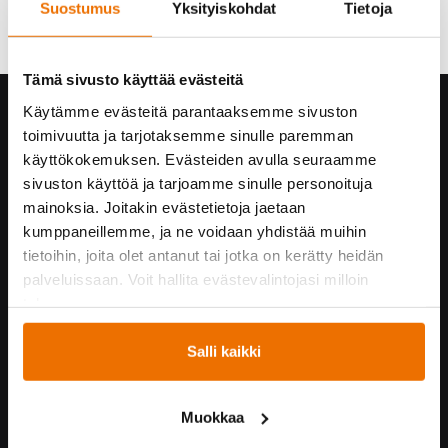
Suostumus
Yksityiskohdat
Tietoja
Tämä sivusto käyttää evästeitä
Käytämme evästeitä parantaaksemme sivuston
Hukka yrityksenä
toimivuutta ja tarjotaksemme sinulle paremman
Yhteystiedot
käyttökokemuksen. Evästeiden avulla seuraamme
Hukan historiaa
sivuston käyttöä ja tarjoamme sinulle personoituja
Vastuullisuus
mainoksia. Joitakin evästetietoja jaetaan
Turvallisuus Hukassa
kumppaneillemme, ja ne voidaan yhdistää muihin
tietoihin, joita olet antanut tai jotka on kerätty heidän
Töihin Hukkaan
palveluissaan. Voit hallita evästevalintojasi milloin
Yrityskumppaneille
tahansa.
Yhteistyössä
Salli kaikki
Hukka suosittelee!
Kummijoukkueet
Muokkaa
Hukka-joukkue