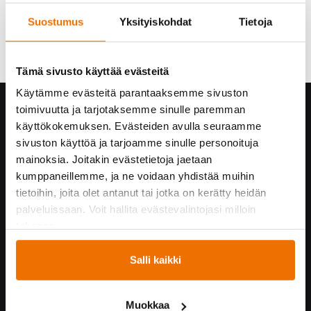
Suostumus
Yksityiskohdat
Tietoja
Tämä sivusto käyttää evästeitä
Käytämme evästeitä parantaaksemme sivuston
toimivuutta ja tarjotaksemme sinulle paremman
Hukka yrityksenä
käyttökokemuksen. Evästeiden avulla seuraamme
Yhteystiedot
sivuston käyttöä ja tarjoamme sinulle personoituja
Hukan historiaa
mainoksia. Joitakin evästetietoja jaetaan
Vastuullisuus
kumppaneillemme, ja ne voidaan yhdistää muihin
Turvallisuus Hukassa
tietoihin, joita olet antanut tai jotka on kerätty heidän
Töihin Hukkaan
palveluissaan. Voit hallita evästevalintojasi milloin
tahansa.
Yrityskumppaneille
Salli kaikki
Yhteistyössä
Hukka suosittelee!
Muokkaa