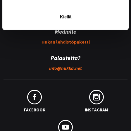
Kummijoukkueet
Hukka-joukkue
Kiellä
Medialle
Hukan lehdistöpaketti
Palautetta?
info@
hukka.net
FACEBOOK
INSTAGRAM