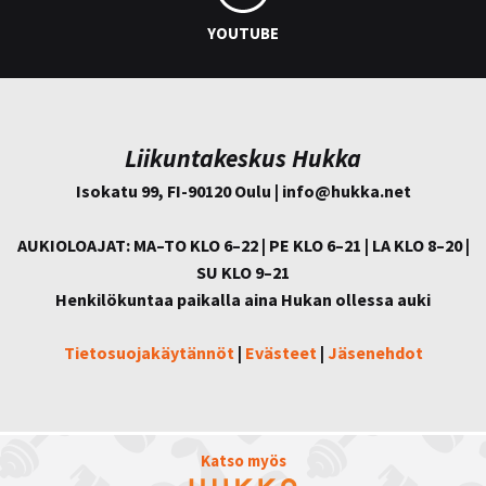
YOUTUBE
Liikuntakeskus Hukka
Isokatu 99, FI-90120 Oulu | info@
hukka.net
AUKIOLOAJAT: MA–TO KLO 6–22 | PE KLO 6–21 | LA KLO 8–20 |
SU KLO 9–21
Henkilökuntaa paikalla aina Hukan ollessa auki
Tietosuojakäytännöt
|
Evästeet
|
Jäsenehdot
Katso myös