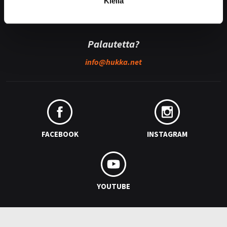
Kiellä
Hukan lehdistöpaketti
Palautetta?
info@
hukka.net
FACEBOOK
INSTAGRAM
YOUTUBE