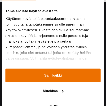
Tämä sivusto käyttää evästeitä
Hukka yrityksenä
Käytämme evästeitä parantaaksemme sivuston
Yhteystiedot
toimivuutta ja tarjotaksemme sinulle paremman
Hukan historiaa
käyttökokemuksen. Evästeiden avulla seuraamme
Vastuullisuus
sivuston käyttöä ja tarjoamme sinulle personoituja
Turvallisuus Hukassa
mainoksia. Joitakin evästetietoja jaetaan
Töihin Hukkaan
kumppaneillemme, ja ne voidaan yhdistää muihin
Yrityskumppaneille
tietoihin, joita olet antanut tai jotka on kerätty heidän
palveluissaan. Voit hallita evästevalintojasi milloin
tahansa.
Yhteistyössä
Salli kaikki
Hukka suosittelee!
Kummijoukkueet
Hukka-joukkue
Muokkaa
Medialle